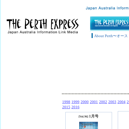
About Perth〜
1998
1999
2000
2001
2002
2003
2004
2
2015
2016
1月号
[Vol.96]