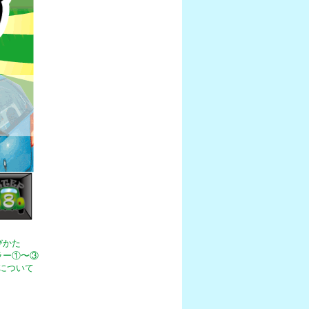
びかた
ラー①〜③
について