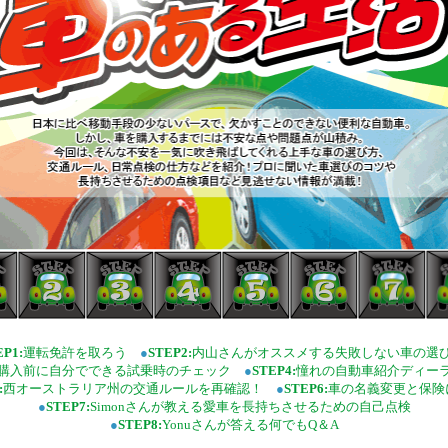
EP1:
運転免許を取ろう
●
STEP2:
内山さんがオススメする失敗しない車の選
購入前に自分でできる試乗時のチェック
●
STEP4:
憧れの自動車紹介ディー
:
西オーストラリア州の交通ルールを再確認！
●
STEP6:
車の名義変更と保険
●
STEP7:
Simonさんが教える愛車を長持ちさせるための自己点検
●
STEP8:
Yonuさんが答える何でもQ＆A