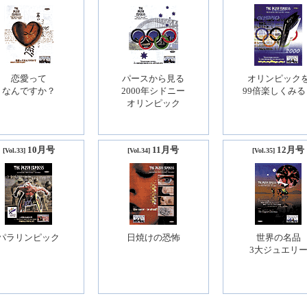
恋愛って
パースから見る
オリンピック
なんですか？
2000年シドニー
99倍楽しくみる
オリンピック
10月号
11月号
12月号
[Vol.33]
[Vol.34]
[Vol.35]
パラリンピック
日焼けの恐怖
世界の名品
3大ジュエリ