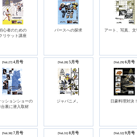
初心者のための
パースへの探求
アート、写真、文
クリケット講座
4月号
5月号
6月号
[Vol.27]
[Vol.28]
[Vol.29]
ァッションショーの
ジャパニメ。
日豪料理対決
舞台裏に潜入取材
7月号
8月号
9月号
[Vol.30]
[Vol.31]
[Vol.32]