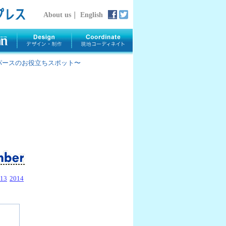
About us
｜
English
rth 〜パースのお役立ちスポット〜
13
2014