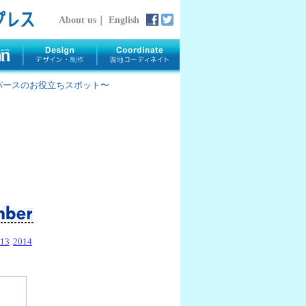
About us
｜
English
rth 〜パースのお役立ちスポット〜
13
2014