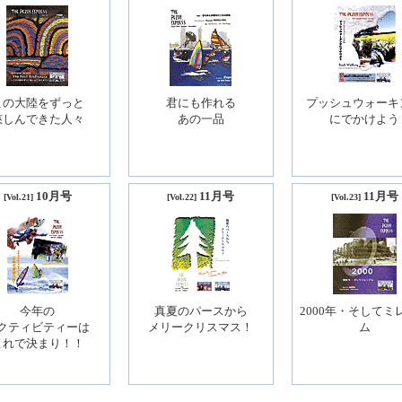
この大陸をずっと
君にも作れる
プッシュウォーキ
慈しんできた人々
あの一品
にでかけよう
10月号
11月号
11月号
[Vol.21]
[Vol.22]
[Vol.23]
今年の
真夏のパースから
2000年・そしてミ
クティビティーは
メリークリスマス！
ム
これで決まり！！