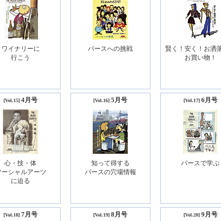
ワイナリーに
パースへの挑戦
賢く！安く！お洒
行こう
お買い物！
4月号
5月号
6月号
[Vol.15]
[Vol.16]
[Vol.17]
心・技・体
知って得する
パースで学ぶ
マーシャルアーツ
パースの穴場情報
に迫る
7月号
8月号
9月号
[Vol.18]
[Vol.19]
[Vol.20]