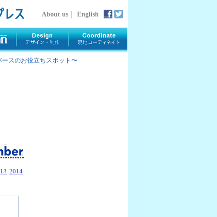
About us
｜
English
rth 〜パースのお役立ちスポット〜
13
2014