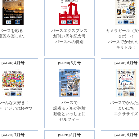
パースを彩る、
パースエクスプレス
カメラガール（女
夏景を楽しむ。
創刊17周年記念号
＆ボーイ
パースへの特別
パースでかわい
キリトル！
4月号
5月号
6月号
[Vol.207]
[Vol.208]
[Vol.209]
み〜んな大好き！
パースで
パースでかんた
本+アジアのおやつ
読者モデルが体験
まいにち
動物といっしょに
エクササイズ
セルフィー
7月号
8月号
9月号
[Vol.210]
[Vol.211]
[Vol.209]