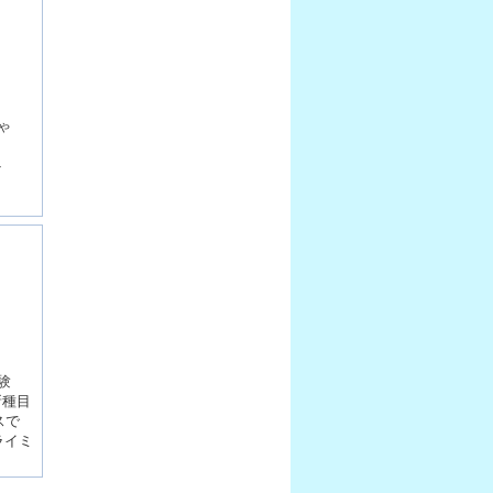
ゃ
ト
験
新種目
スで
ライミ