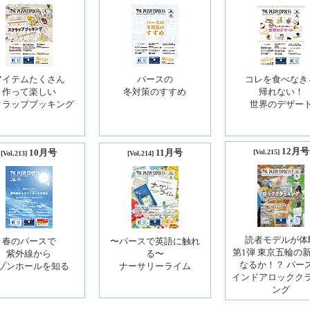
アイテムたくさん
パースの
コレを食べなき
作って楽しい
冬対策のすすめ
帰れない！
クラップブッキング
世界のデザー
12月号
10月号
11月号
[Vol.215]
[Vol.213]
[Vol.214]
読者モデルが体
春のパースで
〜パースで英語に触れ
第1弾 東京五輪の
紫外線から
る〜
なるか！？ パー
ゾンホールを知る
ナーサリーライム
インドアロックク
ング