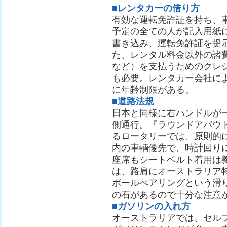
■レンタカーの借り方
有効な運転免許証を持ち、
予定の全ての人が記入用紙
書き込み、運転免許証を提
た、レンタル料金以外の諸
など）を支払うためのクレ
も必要。レンタカー会社に
に年齢制限がある。
■道路法規
日本と同様に右ハンドルが
側通行。『ラウンドアバウ
るロータリーでは、原則的
内の車輌優先で、時計回り
座席もシートベルト着用は
は、路肩にオーストラリア
ボールべアリングという滑
の石があるので十分な注意
■ガソリンの入れ方
オーストラリアでは、セル