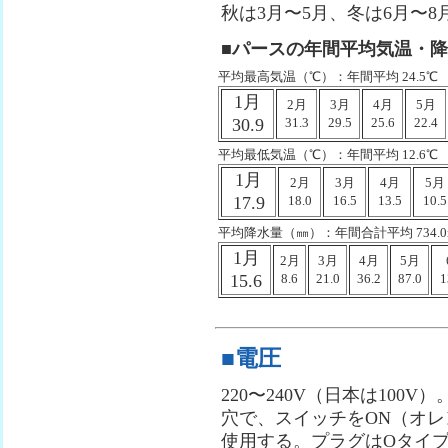
秋は3月〜5月、冬は6月〜8
■パースの年間平均気温・
平均最高気温（℃）：年間平均 24.5℃
1月
2月
3月
4月
5月
30.9
31.3
29.5
25.6
22.4
平均最低気温（℃）：年間平均 12.6℃
1月
2月
3月
4月
5月
17.9
18.0
16.5
13.5
10.5
平均降水量（㎜）：年間合計平均 734.0
1月
2月
3月
4月
5月
15.6
8.6
21.0
36.2
87.0
1
■電圧
220〜240V（日本は100V
穴で、スイッチをON（オ
使用する。プラグはOタイ