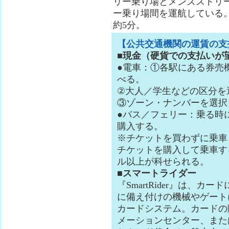
リー乗り場とメンズストリ
ー乗り場間を運航している
約5分。
【公共交通機関の運賃の支
■現金（硬貨での支払いが
●電車：①各駅にある券売
べる。
②大人／学生などの区分を
③ゾーン・ナンバーを選択
●バス／フェリー：乗る時
購入する。
※チケットを買わずに乗車
チケットを購入して乗車す
ル以上が科せられる。
■スマートライダー
『SmartRider』は、
に備え付けの機械やゲート
カードシステム。カードの
メーションセンター、また