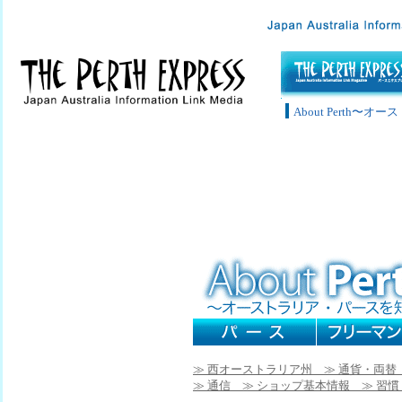
About Perth〜
≫ 西オーストラリア州
≫ 通貨・両
≫ 通信
≫ ショップ基本情報
≫ 習