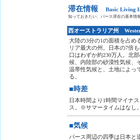
滞在情報
Basic Living 
知っておきたい、パース滞在の基本情
西オーストラリア州 Western A
大陸の3分の1の面積を占め
リア最大の州。日本の7倍
口はわずか約230万人。北
候、内陸部の砂漠性気候、
温帯性気候と、土地によっ
る。
■時差
日本時間より1時間マイナス
ス。※サマータイムはなし
■気候
パース周辺の四季は日本と逆