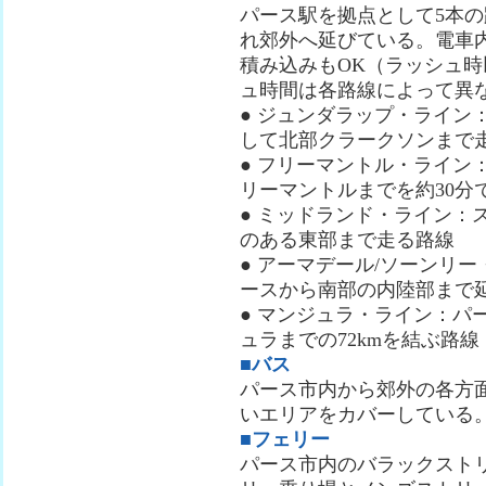
パース駅を拠点として5本
れ郊外へ延びている。電車
積み込みもOK（ラッシュ
ュ時間は各路線によって異
● ジュンダラップ・ライン
して北部クラークソンまで
● フリーマントル・ライン
リーマントルまでを約30分
● ミッドランド・ライン：
のある東部まで走る路線
● アーマデール/ソーンリ
ースから南部の内陸部まで
● マンジュラ・ライン：パ
ュラまでの72kmを結ぶ路線
■バス
パース市内から郊外の各方
いエリアをカバーしている
■フェリー
パース市内のバラックスト