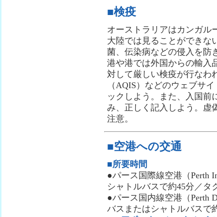
■検疫
オーストラリアはカンガル
大陸では見ることができな
菌、伝染病などの侵入を防
港や港では外国からの輸入
対して厳しい検疫が行なわ
（AQIS）などのウェブサ
ックしよう。また、入国前
み、正しく記入しよう。虚
注意。
■空港への交通
■所要時間
●パース国際線空港（Perth Int
シャトルバスで約45分／タ
●パース国内線空港（Perth Do
バスまたはシャトルバスで約