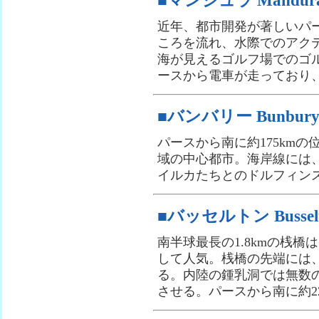
■マンジュラ Mandur
近年、都市開発が著しいパ
ころを流れ、水際でのアク
海が見えるゴルフ場でのゴ
ースから電車が走っており、
■バンバリー Bunbur
パースから南に約175km
域の中心都市。海岸線には
イルカたちとのドルフィン
■バッセルトン Bussel
南半球最長の1.8kmの桟
して人気。桟橋の先端には
る。内陸の鍾乳洞では無数
させる。パースから南に約22