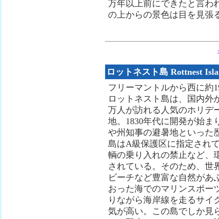
万年以上前にできたと言わ
の上からの景色は目を見張
ロットネスト島 Rottnest Isla
フリーマントルから西に約1
ロットネスト島は、国内外か
万人が訪れる人気のホリデ
地。1830年代に開発が始ま
や州知事の避暑地といった
島はA級保護区に指定され
輌の乗り入れの禁止など、
されている。そのため、世
ビーチなど豊富な自然があ
おった海でのマリンスポー
りながら海岸線を走るサイ
気が高い。この島でしか見