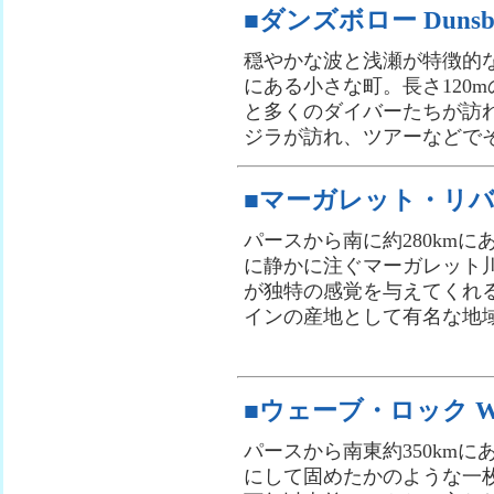
■ダンズボロー Dunsbo
穏やかな波と浅瀬が特徴的なジオ
にある小さな町。長さ120
と多くのダイバーたちが訪
ジラが訪れ、ツアーなどで
■マーガレット・リバー Ma
パースから南に約280kmに
に静かに注ぐマーガレット
が独特の感覚を与えてくれ
インの産地として有名な地
■ウェーブ・ロック Wav
パースから南東約350kmに
にして固めたかのような一枚