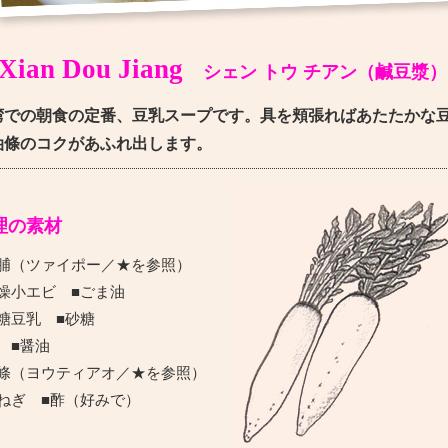
Xian Dou Jiang
シェン トウ チアン（鹹豆漿）
湾での朝食の定番、豆乳スープです。具を頬張ればあたたかな
油條のコクがあふれ出します。
理の素材
菜脯（ツァイポー／★を参照）
燥小エビ ■ごま油
糖豆乳 ■砂糖
 ■醤油
油條（ヨウティアオ／★を参照）
ねぎ ■酢（好みで）