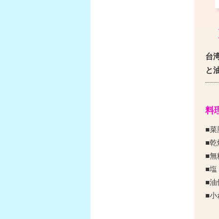
台
と
料
■
■乾
■無
■塩
■
■小