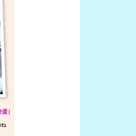
夾蛋）
のね