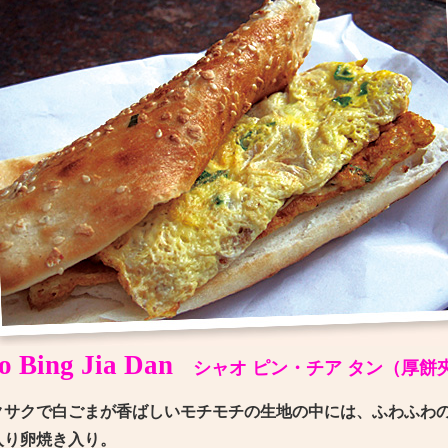
o Bing Jia Dan
シャオ ピン・チア タン（厚餅
クサクで白ごまが香ばしいモチモチの生地の中には、ふわふわ
入り卵焼き入り。