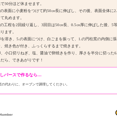
で30分ほど休ませます。
.の表面に小麦粉をつけて約50㎝長に伸ばし、その後、表面全体に2
って丸めます。
.の工程を2回繰り返し、3回目は50㎝長、0.5㎝厚に伸ばした後、5
切ります。
を溶き、5.の表面につけ、白ごまを振って、1.の円柱窯の内側に張
け、焼き色が付き、ふっくらするまで焼きます。
、小口切リねぎ、塩、醤油で卵焼きを作り、厚さを半分に切った6
んだら、できあがりです！
しパースで作るなら…
窯の代わりに、オーブンで調理してください。