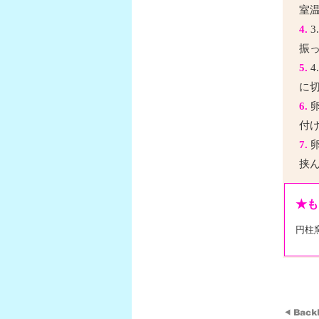
室温
4.
3
振
5.
4
に
6.
卵
付
7.
卵
挟
★も
円柱