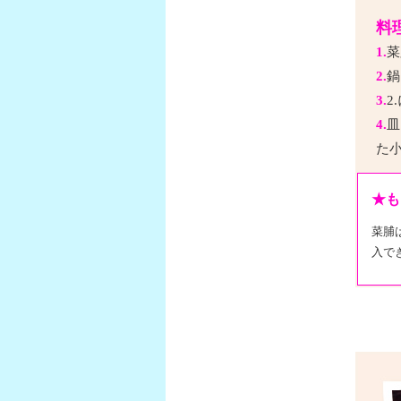
料
1.
菜
2.
鍋
3.
2
4.
皿
た
★も
菜脯
入で