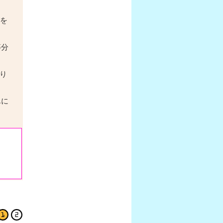
.を
等分
り
.に