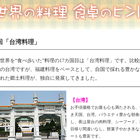
7回「台湾料理」
世界を“食べ歩いた”料理の17カ国目は「台湾料理」です。比
の台湾ですが、福建料理をベースとして、自国で採れる豊かな
れた郷土料理が、独自に発展してきました。
【台湾】
お手頃価格でお腹も心も満たされる、
き天国、台湾。バラエティ豊かな朝食
し、夜は屋台の肉料理、シーフード、
目移り間違いなし。餅菓子やかき氷な
ートも豊富です。