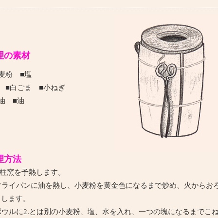
理の素材
麦粉 ■塩
 ■白ごま ■小ねぎ
油 ■油
理方法
柱窯を予熱します。
ライパンに油を熱し、小麦粉を黄金色になるまで炒め、火からお
まします。
ウルに2.とは別の小麦粉、塩、水を入れ、一つの塊になるまでこ