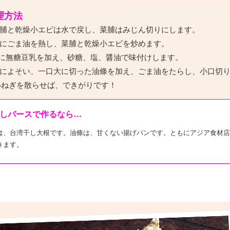
理方法
脯と乾燥小エビは水で戻し、菜脯はみじん切りにします。
にごま油を熱し、菜脯と乾燥小エビを炒めます。
.に無糖豆乳を加え、砂糖、塩、醤油で味付けします。
によそい、一口大に切った油條を加え、ごま油をたらし、小口切
小ねぎを散らせば、できがりです！
しパースで作るなら…
は、台湾干し大根です。油條は、甘くない揚げパンです。ともにアジア食材店
きます。