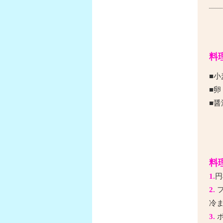
料
■小
■卵
■醤
料
1.
円
2.
フ
冷
3.
ボ