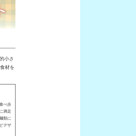
較的小さ
食材を
食べ歩
に満足
麺類に
どデザ