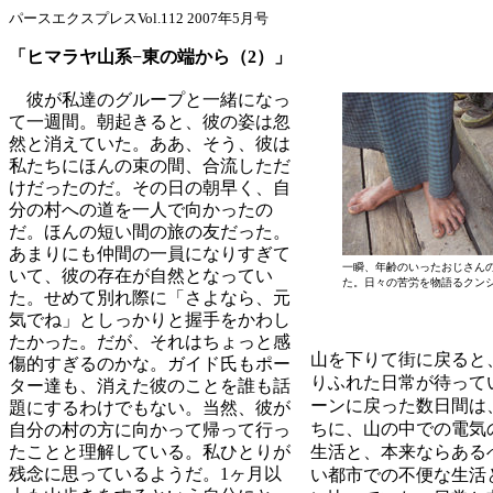
パースエクスプレスVol.112 2007年5月号
「ヒマラヤ山系−東の端から（2）」
彼が私達のグループと一緒になっ
て一週間。朝起きると、彼の姿は忽
然と消えていた。ああ、そう、彼は
私たちにほんの束の間、合流しただ
けだったのだ。その日の朝早く、自
分の村への道を一人で向かったの
だ。ほんの短い間の旅の友だった。
あまりにも仲間の一員になりすぎて
一瞬、年齢のいったおじさん
いて、彼の存在が自然となってい
た。日々の苦労を物語るクン
た。せめて別れ際に「さよなら、元
気でね」としっかりと握手をかわし
たかった。だが、それはちょっと感
山を下りて街に戻ると
傷的すぎるのかな。ガイド氏もポー
りふれた日常が待って
ター達も、消えた彼のことを誰も話
ーンに戻った数日間は
題にするわけでもない。当然、彼が
ちに、山の中での電気
自分の村の方に向かって帰って行っ
たことと理解している。私ひとりが
生活と、本来ならある
残念に思っているようだ。1ヶ月以
い都市での不便な生活