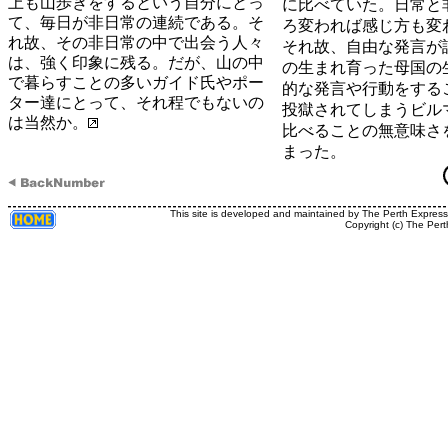
上も山歩きをするという自分にとっ
に比べていた。日常と
て、毎日が非日常の連続である。そ
ろ変われば感じ方も変
れ故、その非日常の中で出会う人々
それ故、自由な発言が
は、強く印象に残る。だが、山の中
の生まれ育った母国の
で暮らすことの多いガイド氏やポー
的な発言や行動をする
ター達にとって、それ程でもないの
投獄されてしまうビル
は当然か。
比べることの無意味さ
まった。
This site is developed and maintained by The Perth Expres
Copyright (c) The Pert