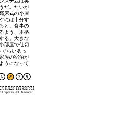
システムは英
うだ。たいが
高床式の小屋
ぐには十分す
ると、食事の
るよう、本格
する。大きな
小部屋で仕切
つぐらいあっ
家族の宿泊が
ようになって
s. A.B.N.29 121 633 092
h Express. All Reserved.