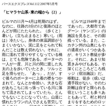
パースエクスプレスVol.112 2007年5月号
「ヒマラヤ山系−東の端から（2）」
ビルマの11月〜4月は乾期のはず。
ビルマは1948年ま
なのに、往路の3分の1と復路のほと
であった。大都市であ
んどが雨にたたられた。（歩くと）
グーン（ヤンゴン）の
暑いし（立ち止まると）寒いし（雨
施設を見ると、その面
は）冷たいし。身体の体温調節がう
残っている。また、こ
まくいかない。泥に足をとられて転
カチン州の山奥にもそ
んだことは数え切れない。それに、
の遺産がいくつかある
雨に濡れて滑りやすくなっている橋
が、キリスト教徒が多
は、とても危険である。ポーターの
と。それに、あまり知
一人が一度、川と川の間に渡した丸
置きみやげもある。そ
太の上を歩いていたとき、ツルッと
深くにところどころ残
足を滑らせた。「あっ」。だが、す
ッジ（宿泊施設）だ。
ぐ後ろのポーターに上着の襟をつか
移動は、徒歩（或いは
まれて、なんとか命拾い。大きな石
通手段がない。そのた
があちこちに出っ張っている川に落
距離は自ずと限られる
ちて流されてしまっていたら、とん
宿ということも多々あ
でもないことになっていた。山道に
ともあって、村と村の
慣れたラワンの人でさえも苦労して
まりをするためのロッ