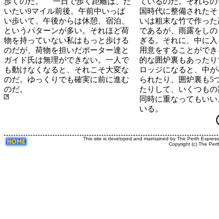
歩くのだ。 一日で歩く距離は、だ
ているのだ。それらの
いたい9マイル前後。午前中いっぱ
国時代に整備されたそ
い歩いて、午後からは休憩、宿泊、
いは粗末な竹で作った
というパターンが多い。それほど荷
であるが、雨露をしの
物を持っていない私はもっと歩ける
ぎる。それに、中に入
のだが、荷物を担いだポーター達と
用意をすることができ
ガイド氏は無理ができない。一人で
的な囲炉裏もあったり
も動けなくなると、それこそ大変な
ロッジになると、中が
のだ。ゆっくりでも確実に前に進む
られたり、囲炉裏も5
のだ。
たりして、いくつもの
同時に重なってもいい
いる。
This site is developed and maintained by The Perth Expres
Copyright (c) The Pert