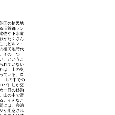
で英国の植民地
る旧首都ラン
建物や下水道
影がたくさん
こ北ビルマ・
の植民地時代
。その一つ
い、というこ
られていない
れは、山の奥
っている、ロ
 山の中での
ロバ）しか交
め一日の移動
。山の中で野
る。そんなこ
間には、寝泊
ジが用意され