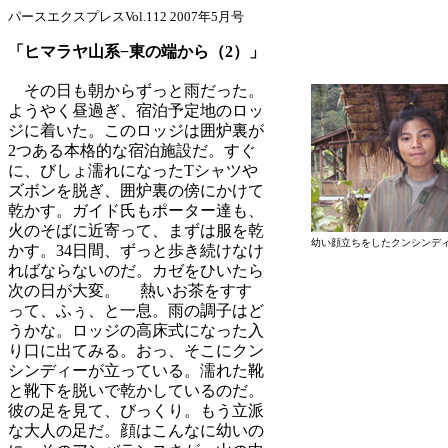
パースエクスプレスVol.112 2007年5月号
「ヒマラヤ山系−東の端から（2）」
その日も朝からずっと雨だった。
ようやく昼過ぎ、宿泊予定地のロッ
ジに着いた。このロッジは囲炉裏が
2つある本格的な宿泊施設だ。すぐ
に、びしょ濡れになったTシャツや
ズボンを脱ぎ、囲炉裏の傍にかけて
乾かす。ガイド氏もポーター達も、
火のそばに近寄って、まずは服を乾
幼い顔立ちをしたクンシンディ
かす。34日間、ずっと歩き続けなけ
ればならないのだ。カゼをひいたら
次の日が大変。 熱いお茶をすす
って、ふぅ、と一息。雨の調子はど
うかな。ロッジの高床式になった入
り口に出てみる。おっ、そこにクン
シンディーが立っている。濡れた靴
と靴下を脱いで乾かしているのだ。
彼の足を見て、びっくり。もう立派
な大人の足だ。顔はこんなに幼いの