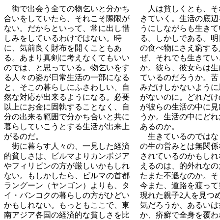
街で出会う全ての物乞いと分かち
人は貧しくとも、そ
合いをしていたら、それこそ際限が
きていく。生活の底辺
ない。だからといって、常に出し惜
うにしながらも生きて
しみをしているわけではない。時
る。しかしである。明
に、気前良く財布を開くこともあ
の食べ物にさえ窮する
る。あまり真剣に考えなくてもいい
ぜ、それでも生きてい
のでは、と思っている。物乞いをす
か。彼ら、彼女らは生
る人々の姿が日常生活の一部になる
ているのだろうか。苦
と、そこの暮らしにふさわしい、自
みだけしかないように
然な対応が出来るようになる。必要
がないのに。どれだけ
以上にお金に固執することなく、自
が彼らの生活の中に見
分の出来る範囲で分かち合いと共に
うか。生活の中にどれ
暮らしていこうとする生活が出来上
あるのか。
がるのだ。
生きているのではな
街に暮らす人々の、一見した経済
の生の営みとは無関係
的貧しさは、ビルマよりカンボジア
されているのかもしれ
やフィリピンの方が厳しいかもしれ
えるのは、的外れなの
ない。もしかしたら、ビルマの首都
たまた不遜なのか。そ
ラングーン（ヤンゴン）よりも、タ
今また、道路を渡って
イ・バンコクの暮らしの方がひどい
現れた親子2人を見つ
かもしれない。もっともここで、東
気だろうか、あるいは
南アジア各国の経済的な貧しさを比
か、疥癬で全身を覆わ