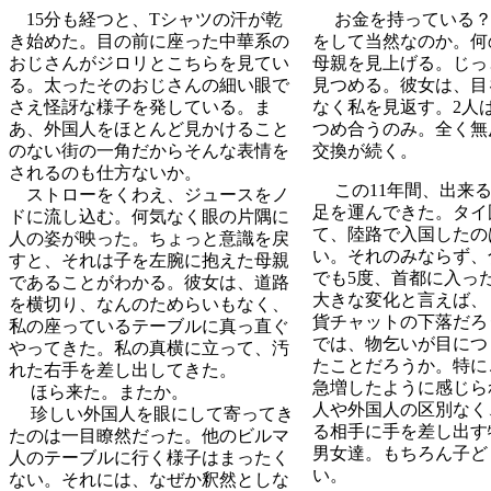
15分も経つと、Tシャツの汗が乾
お金を持っている
き始めた。目の前に座った中華系の
をして当然なのか。何
おじさんがジロリとこちらを見てい
母親を見上げる。じっ
る。太ったそのおじさんの細い眼で
見つめる。彼女は、目
さえ怪訝な様子を発している。ま
なく私を見返す。2人
あ、外国人をほとんど見かけること
つめ合うのみ。全く無
のない街の一角だからそんな表情を
交換が続く。
されるのも仕方ないか。
この11年間、出来る
ストローをくわえ、ジュースをノ
足を運んできた。タイ
ドに流し込む。何気なく眼の片隅に
て、陸路で入国したの
人の姿が映った。ちょっと意識を戻
い。それのみならず、
すと、それは子を左腕に抱えた母親
でも5度、首都に入っ
であることがわかる。彼女は、道路
大きな変化と言えば、
を横切り、なんのためらいもなく、
貨チャットの下落だろ
私の座っているテーブルに真っ直ぐ
では、物乞いが目につ
やってきた。私の真横に立って、汚
たことだろうか。特に
れた右手を差し出してきた。
急増したように感じら
ほら来た。またか。
人や外国人の区別なく
珍しい外国人を眼にして寄ってき
る相手に手を差し出す
たのは一目瞭然だった。他のビルマ
男女達。もちろん子ど
人のテーブルに行く様子はまったく
い。
ない。それには、なぜか釈然としな