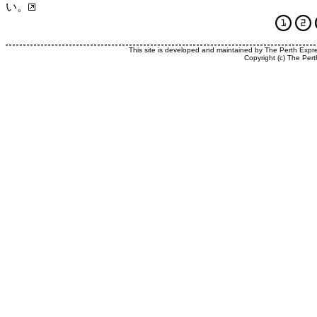
い。
This site is developed and maintained by The Perth Expr
Copyright (c) The Pert