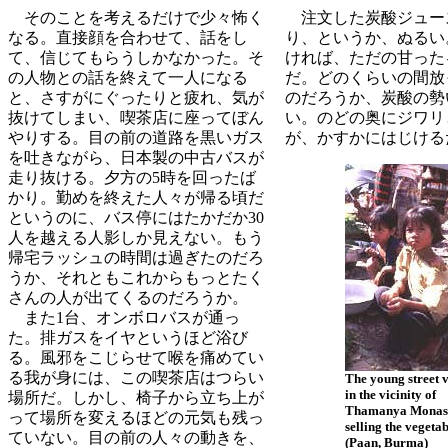
そのことを考えるだけで少々怖く
注文した炭酸ジュー
なる。直接顔を合わせて、話をし
り、というか、ぬるい
て、信じてもらうしかなかった。そ
ければ、ただの甘った
の人物との話を終えて一人になる
だ。どのくらいの間放
と、さすがにぐったりと疲れ、気が
のだろうか、炭酸の勢
抜けてしまい、喫茶店に座ってぼん
い。のどの奥にジワリ
やりする。目の前の道路を黒いガス
が、かすかにはじける
を吐きながら、日本製の中古バスが
走り抜ける。夕方の5時を回ったば
かり。
勤めを終えた人々が帰る頃だ
というのに、バス停にはたかだか30
人を越える人影しか見えない。もう
帰宅ラッシュの時間は過ぎたのだろ
うか、それともこれからもっとたく
さんの人が出てくるのだろうか。
また1台、オンボロバスが通っ
た。排ガスをイヤというほど浴び
る。風邪をこじらせて喉を痛めてい
る我が身には、この喫茶店はつらい
The young street 
in the vicinity of
場所だ。しかし、椅子から立ち上が
Thamanya Monast
って場所を変えるほどの元気も残っ
selling the vegetab
ていない。目の前の人々の動きを、
(Paan, Burma)