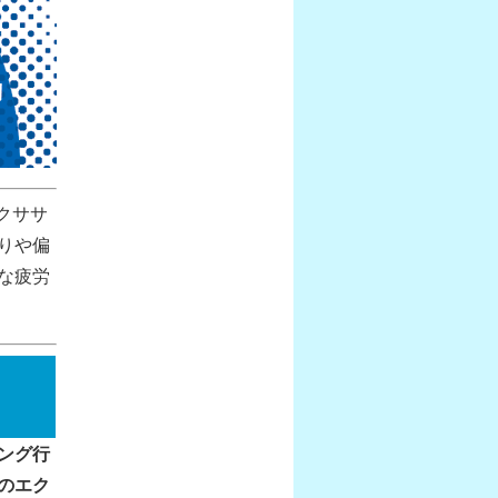
クササ
りや偏
な疲労
ング行
のエク