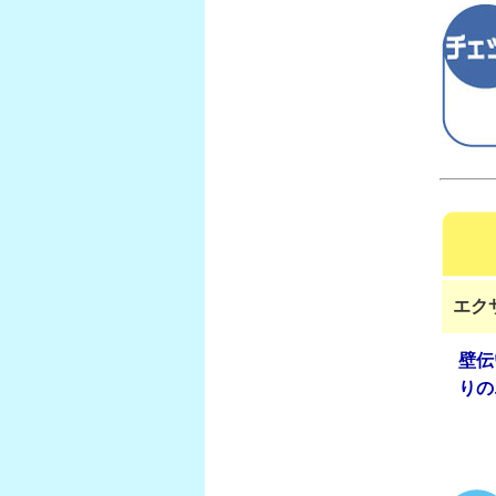
エク
壁伝
りの