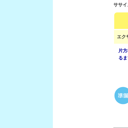
ササイ
エク
片方
るま