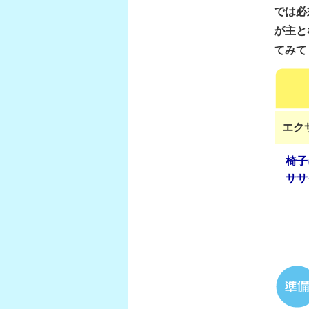
では必
が主と
てみて
エク
椅子
ササ