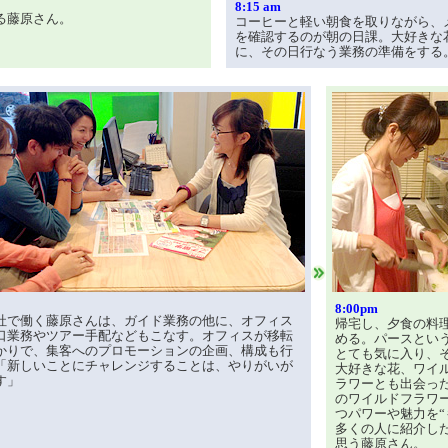
8:15 am
る藤原さん。
コーヒーと軽い朝食を取りながら、
を確認するのが朝の日課。大好きな
に、その日行なう業務の準備をする
8:00pm
社で働く藤原さんは、ガイド業務の他に、オフィス
帰宅し、夕食の料
口業務やツアー手配などもこなす。オフィスが移転
める。パースとい
かりで、集客へのプロモーションの企画、構成も行
とても気に入り、
「新しいことにチャレンジすることは、やりがいが
大好きな花、ワイ
す」
ラワーとも出会っ
のワイルドフラワ
つパワーや魅力を“
多くの人に紹介した
思う藤原さん。