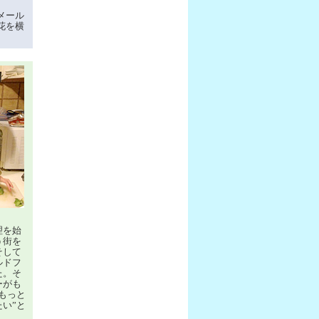
メール
花を横
。
理を始
う街を
そして
ルドフ
た。そ
ーがも
もっと
い”と