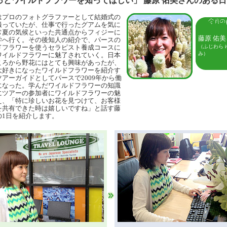
っとワイルドフラワーを知ってほしい」 藤原 佑美さんのある日
はプロのフォトグラファーとして結婚式の
撮っていたが、仕事で行ったグアムを気に
常夏の気候といった共通点からフィジーに
藤原 佑
学へ行く。その後知人の紹介で、パースの
ドフラワーを使うセラピスト養成コースに
（ふじわら 
み）
ワイルドフラワーに魅了されていく。日本
ころから野花にはとても興味があったが、
大好きになったワイルドフラワーを紹介す
アーガイドとしてパースで2009年から働
になった。学んだワイルドフラワーの知識
にツアーの参加者にワイルドフラワーの魅
え、「特に珍しいお花を見つけて、お客様
を共有できた時は嬉しいですね」と話す藤
の1日を紹介します。