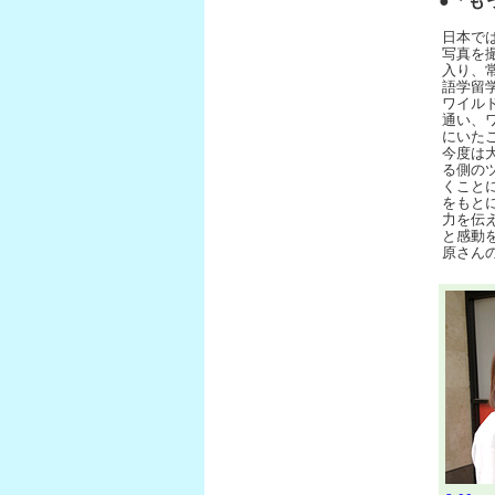
●「も
日本で
写真を
入り、
語学留
ワイル
通い、
にいた
今度は
る側のツ
くこと
をもと
力を伝
と感動
原さん