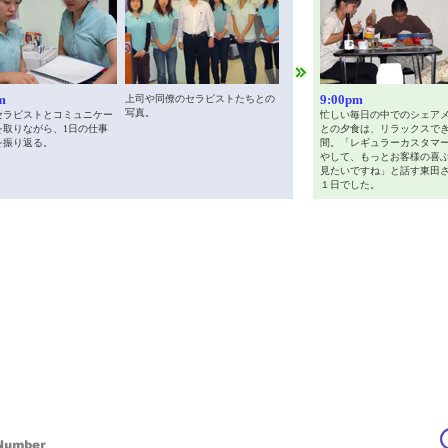
m
9:00pm
上司や同僚のセラピストたちとの
写真。
セラピストとコミュニケー
忙しい毎日の中でのシェア
を取りながら、1日の仕事
との夕食は、リラックスで
を振り返る。
間。「レギュラーカスタマ
やして、もっとお客様の喜
見たいですね」と話す東田
１日でした。