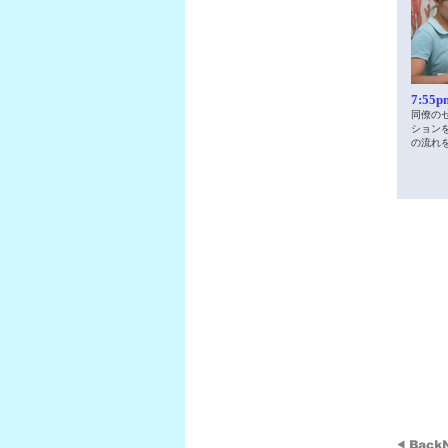
7:55p
同僚の
ション
の流れ