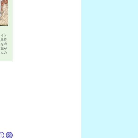
メイト
きる時
ーを増
ぶ顔が
さんの