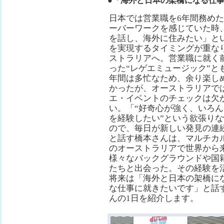
●「海外と日本の架橋になる仕事
日本では営業職を6年間務め
ーバーワークを感じていた時
を話し、海外に住みたい」と
を実現するタイミングが重な
ストラリアへ。営業職に就く
った“レゲエミュージック”と
年間は多忙なため、余り楽し
かったが、オーストラリアで
エ・イベントのチェックは欠
い。「“好奇心が強く、いろ
を経験したい”という欲張り
ので、毎日が新しい発見の連
と話す橋本さんは、マルチカ
のオーストラリアで世界から
様々なバックグラウンドや国
たちと出会った。その経験を
将来は「海外と日本の架橋に
な仕事に就きたいです」と話
んの1日を紹介します。