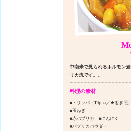
Mo
中南米で見られるホルモン煮
リカ流です。。
料理の素材
■トリッパ（Trippa／★を参
■玉ねぎ
■赤パプリカ ■にんにく
■パプリカパウダー