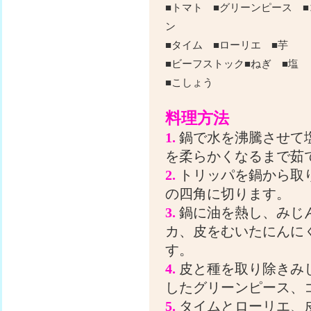
■トマト ■グリーンピース ■
ン
■タイム ■ローリエ ■芋
■ビーフストック■ねぎ ■塩
■こしょう
料理方法
1.
鍋で水を沸騰させて
を柔らかくなるまで
2.
トリッパを鍋から取
の四角に切ります。
3.
鍋に油を熱し、みじ
カ、皮をむいたにんに
す。
4.
皮と種を取り除きみ
したグリーンピース、コ
5.
タイムとローリエ、