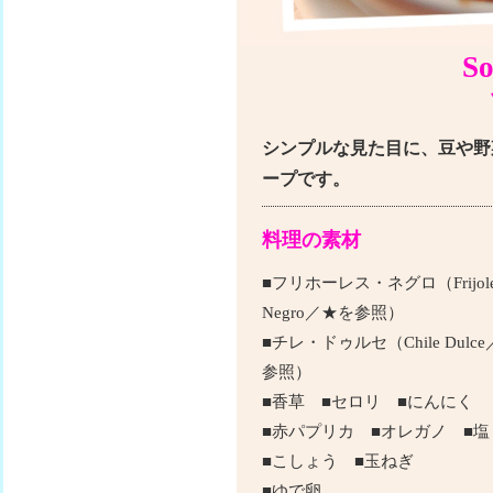
So
シンプルな見た目に、豆や野
ープです。
料理の素材
■フリホーレス・ネグロ（Frijole
Negro／★を参照）
■チレ・ドゥルセ（Chile Dulc
参照）
■香草 ■セロリ ■にんにく
■赤パプリカ ■オレガノ ■
■こしょう ■玉ねぎ
■ゆで卵