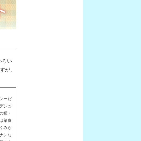
いろい
すが、
レーだ
デシュ
の種・
は菜食
くみら
ナンな