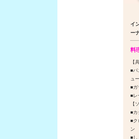
イ
ー
料
【
■パ
ュ
■
■レ
【
■
■ク
■