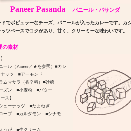
Paneer Pasanda
パニール・パサンダ
ンドでポピュラーなチーズ、パニールが入ったカレーです。カ
ナッツベースでコクがあり、甘く、クリーミーな味わいです。
理の素材
具】
ニール（Paneer／★を参照）■カシ
ーナッツ ■アーモンド
ガラムマサラ（香辛料）■砂糖
ーズン ■小麦粉 ■バター
ソース】
カシューナッツ ■たまねぎ
ローブ ■カルダモン ■シナモ
ン
しょうが ■生クリーム