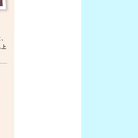
と、
し上