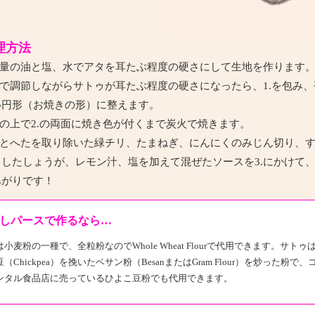
理方法
量の油と塩、水でアタを耳たぶ程度の硬さにして生地を作ります
で調節しながらサトゥが耳たぶ程度の硬さになったら、1.を包み、
い円形（お焼きの形）に整えます。
の上で2.の両面に焼き色が付くまで炭火で焼きます。
とへたを取り除いた緑チリ、たまねぎ、にんにくのみじん切り、
ろしたしょうが、レモン汁、塩を加えて混ぜたソースを3.にかけて
あがりです！
しパースで作るなら…
小麦粉の一種で、全粒粉なのでWhole Wheat Flourで代用できます。サトゥ
（Chickpea）を挽いたベサン粉（BesanまたはGram Flour）を炒った粉で、
ンタル食品店に売っているひよこ豆粉でも代用できます。