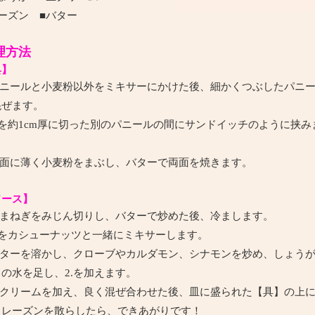
ーズン ■バター
理方法
具】
ニールと小麦粉以外をミキサーにかけた後、細かくつぶしたパニ
混ぜます。
1.を約1cm厚に切った別のパニールの間にサンドイッチのように挟み
。
面に薄く小麦粉をまぶし、バターで両面を焼きます。
ソース】
まねぎをみじん切りし、バターで炒めた後、冷まします。
1.をカシューナッツと一緒にミキサーします。
ターを溶かし、クローブやカルダモン、シナモンを炒め、しょう
の水を足し、2.を加えます。
クリームを加え、良く混ぜ合わせた後、皿に盛られた【具】の上
、レーズンを散らしたら、できあがりです！