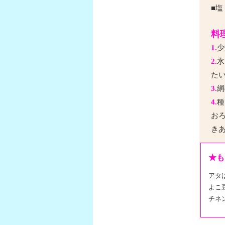
■塩
料
1.
少
2.
水
た
3.
網
4.
種
お
き
★も
アタは
よこ豆
チネ