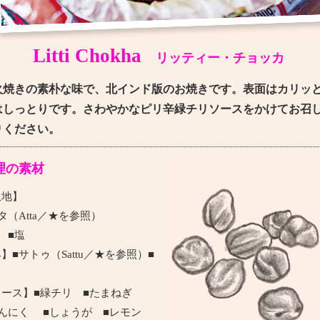
Litti Chokha
リッティー・チョッカ
火焼きの素朴な味で、北インド版のお焼きです。表面はカリッ
はしっとりです。さわやかなピリ辛緑チリソースをかけてお召
りください。
理の素材
生地】
タ（Atta／★を参照）
 ■塩
】■サトゥ（Sattu／★を参照）■
ソース】■緑チリ ■たまねぎ
にんにく ■しょうが ■レモン