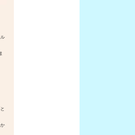
ール
ま
がと
にか