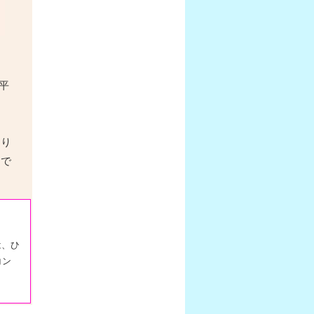
。
平
すり
、で
は、ひ
コン