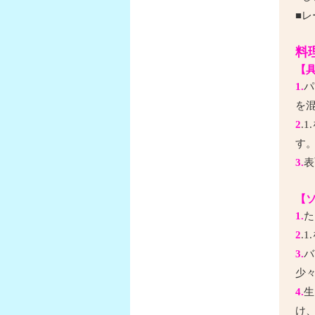
■レ
料
【
1.
パ
を
2
.
す
3.
表
【
1.
た
2
.
3.
バ
少々
4.
生
け