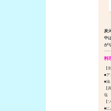
炭
中
が
料
【
■ア
■油
【具
塩
【
■