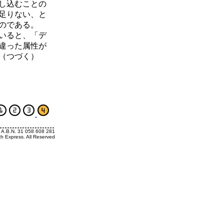
し込むことの
足りない、と
のである。
いると、「デ
違った属性が
（つづく）
. A.B.N. 31 058 608 281
th Express. All Reserved