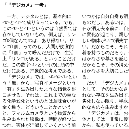
「『デジカメ』一考」
一方、デジタルとは、基本的に
いつかは自分自身も消
<0>と<1>で成り立っている。でも、
ものだし、あるいは、
この<0>と<1>というのは自然界では
在が消え去る前に、自
存在していないもの。例えば、リン
に変化が起こり、親し
ゴ0個なんてのは、あり得ない。リ
しい物体がいつ消失す
ンゴ1個、ってのも、人間が便宜的
い。だからこそ、それ
に「1個」って呼んだだけで、生活
着を持つものだろう。
上「リンゴがある」ということだけ
はかなさや尊さを感じ
だ。この数字<1>というのは頭の中
だからこそ、その消え
だけにある、抽象的な考えである。
はかなさを大切にした
「デジカメ」では、<0>や<1>とい
る。
う「無」から、写真イメージという
だが、「デジカメ」
「有」を生み出したような錯覚を起
として、そのはかなさ
こさせる。それは、これまでの単な
れない存在を生み出す
る化学変化というのとは意味合いが
劣化しない限り、半永
全く違う。どういうことかという
的なものを生み出すか
と、フィルムカメラという物質から
「デジカメ」は、お
生み出された映像は、時間が経つに
体としては、非常に優
つれ、実体が消滅していくという前
から、私も使っている