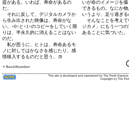
提がある。いわば、寿命があるの
いが命のイメージを撮
だ。
できるもの。なにか物
それに反して、デジタルカメラか
いうより、足り過ぎる
ら生み出された映像は、寿命がな
そんなことを考えて
い。<0>と<1>のコピーをしていく限
ジカメ」にもう一つの
りは、半永久的に消えることはない
あることに気づいた。
のだ。
私が思うに、ヒトは、寿命あるモ
ノに対してはかなさを感じたり、感
情移入するものだと思う。
This site is developed and maintained by The Perth Express
Copyright (c) The Per