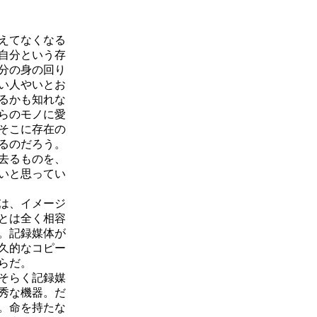
えてなくなる
自分という存
分の身の回り
い人やいとお
るかも知れな
らのモノに愛
そこに存在の
るのだろう。
去るものを、
いと思ってい
は、イメージ
とは全く相容
。記録媒体が
久的なコピー
らだ。
そらく記録媒
秀な機器。だ
。命を持たな