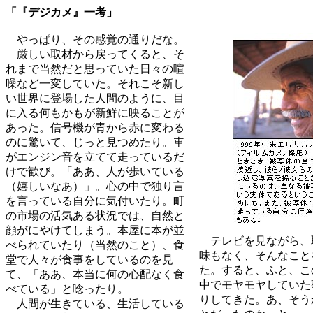
「『デジカメ』一考」
やっぱり、その感覚の通りだな。
厳しい取材から戻ってくると、そ
れまで当然だと思っていた日々の喧
噪など一変していた。それこそ新し
い世界に登場した人間のように、目
に入る何もかもが新鮮に映ることが
あった。信号機が青から赤に変わる
のに驚いて、じっと見つめたり。車
がエンジン音を立てて走っているだ
けで歓び。「ああ、人が歩いている
（嬉しいなあ）」。心の中で独り言
を言っている自分に気付いたり。町
の市場の活気ある状況では、自然と
顔がにやけてしまう。本屋に本が並
テレビを見ながら、
べられていたり（当然のこと）、食
味もなく、そんなこと
堂で人々が食事をしているのを見
た。すると、ふと、こ
て、「ああ、本当に何の心配なく食
中でモヤモヤしていた
べている」と唸ったり。
りしてきた。あ、そう
人間が生きている、生活している