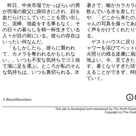
昨日、中央市場でかっぱらいの男
暑さで、喉がカラカラ
が売場の親父に袋叩きにされ、顔を
飲んでいる水を差しだ
血だらけにしていたことを思い出し
や、「どこから来たの
た。泥棒、強盗をする事もなく、そ
ゃんの写真を撮ってあ
の日々の暮らしを精一杯生きている
く声をかけてくれたり
人々が目の前にいる。彼らの存在は
る。
いったい何なんだ。
ゲストハウスに戻り
「もしかしたら、彼らに襲われ
ャワーを浴びてベット
て、カメラを奪われるかもしれな
火照りの残る皮膚に扇
い」。いつも不安な気持ちでゴミ捨
地よい。今、見てきた
て場に足を運ぶ。ところが私のそん
す。暑くなりすぎた頭
な気持ちは、いつも裏切られる。
えることができず、時
ていく。
This site is developed and maintained by The Perth Expr
Copyright (c) The Pert