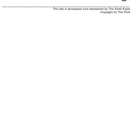
This site is developed and maintained by The Perth Expr
Copyright (c) The Pert