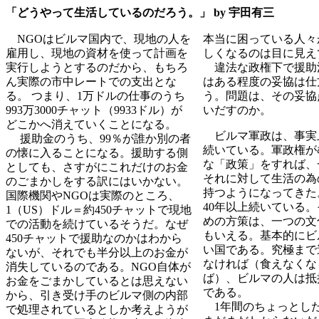
「どうやって生活しているのだろう。」 by 宇田有三
NGOはビルマ国内で、現地の人を
本当に困っている人々
雇用し、現地の資材を使って計画を
しくなるのは目に見え
実行しようとするのだから、もちろ
違法な政権下で援助
ん実際の市中レートでの支出とな
はある程度の妥協は仕
る。
つまり、1万ドルの仕事のうち
う。問題は、その妥協
993万3000チャット（9933ドル）が
いだすのか。
どこかへ消えていくことになる。
ビルマ軍政は、事実上
援助金のうち、99％が誰か別の者
続いている。軍政権が
の懐に入ることになる。援助する側
な「政策」をすれば、
としても、さすがにこれだけのお金
それに対して生活の為
のごまかしをする訳にはいかない。
持つようになってきた
国際機関やNGOは実際のところ、
40年以上続いている
1（US）ドル＝約450チャットで現地
めの方策は、一つの文
での活動を続けているそうだ。なぜ
もいえる。基本的にビ
450チャットで援助なのかはわから
い国である。究極まで
ないが、それでも半分以上のお金が
なければ（食えなくな
消失しているのである。NGO自体が
ば）、ビルマの人は抵
お金をごまかしているとは思えない
である。
から、引き受け手のビルマ側の内部
1年間のちょっとし
で処理されているとしか考えようが