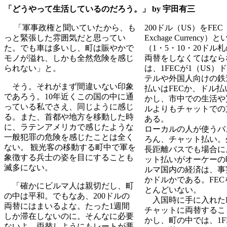
「どうやって生活しているのだろう。」 by 宇田有三
「軍事政権と聞いていたから、も
200ドル（US）をFEC（F
っと緊張した雰囲気だと思ってい
Exchage Currenc
た。でも車は多いし、町は賑やかで
（1・5・10・20ドル
モノが溢れ、しかも全然危険を感じ
両替をしなくてはなら
られない」と。
は、1FECが1（US
テルや外国人向けの鉄
そう。それがまず間違いない印象
払いはFECか、ドル
であろう。10年近くこの国の中に通
かし、市中での生活や
っている私でさえ、同じように感じ
ルよりもチャットでの
る。また、首都や地方を移動した時
ある。
に、ラテンアメリカで感じたような
ローカルの人が使うバ
一般犯罪の危険を感じたことは全く
ろん、チャット払い。
ない。 観光客の移動する町中で軍を
長距離バスでも場合に
象徴する兵士の姿を目にすることも
ット払いがオーケーの
滅多にない。
ルマ国内の経済は、事
かドルかである。FE
「確かにビルマ人は親切だし、町
とんどいない。
の中は平和。でもなあ、200ドルの
入国時に手に入れた
両替にはまいるよな。たった1週間
チャットに両替するこ
しか滞在しないのに。そんなに必要
かし、町の中では、1F
ないよ。両替しようにもレートが悪