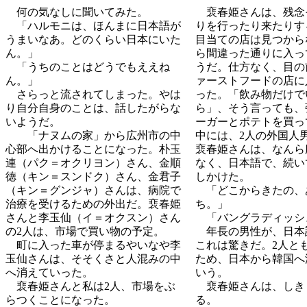
何の気なしに聞いてみた。
裵春姫さんは、残念
「ハルモニは、ほんまに日本語が
りを行ったり来たりす
うまいなあ。どのくらい日本にいた
目当ての店は見つから
ん。」
ら間違った通りに入っ
「うちのことはどうでもええね
うだ。仕方なく、目の
ん。」
ァーストフードの店に
さらっと流されてしまった。やは
った。「飲み物だけで
り自分自身のことは、話したがらな
ら」、そう言っても、
いようだ。
ーガーとポテトを買っ
「ナヌムの家」から広州市の中
中には、2人の外国人
心部へ出かけることになった。朴玉
裵春姫さんは、なんら
連（パク＝オクリヨン）さん、金順
なく、日本語で、続い
徳（キン＝スンドク）さん、金君子
しかけた。
（キン＝グンジャ）さんは、病院で
「どこからきたの、
治療を受けるための外出だ。裵春姫
ち。」
さんと李玉仙（イ＝オクスン）さん
「バングラディッシ
の2人は、市場で買い物の予定。
年長の男性が、日本
町に入った車が停まるやいなや李
これは驚きだ。2人と
玉仙さんは、そそくさと人混みの中
ため、日本から韓国へ
へ消えていった。
いう。
裵春姫さんと私は2人、市場をぶ
裵春姫さんは、しき
らつくことになった。
る。