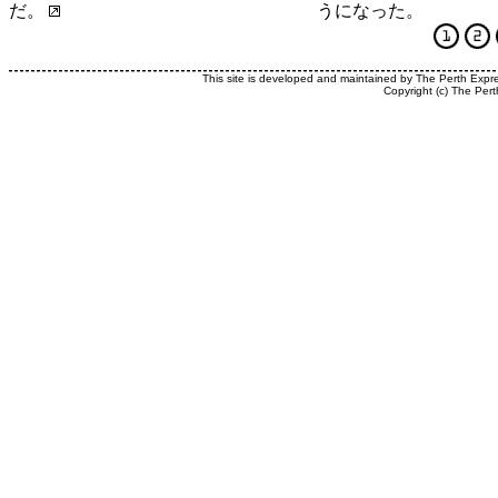
だ。
うになった。
This site is developed and maintained by The Perth Expr
Copyright (c) The Pert