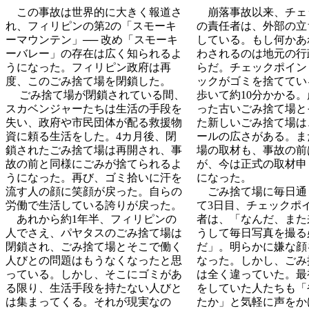
この事故は世界的に大きく報道さ
崩落事故以来、チェ
れ、フィリピンの第2の「スモーキ
の責任者は、外部の立
ーマウンテン」── 改め「スモーキ
している。
もし何かあ
ーバレー」の存在は広く知られるよ
わされるのは地元の行
うになった。フィリピン政府は再
らだ。チェックポイン
度、このごみ捨て場を閉鎖した。
ックがゴミを捨ててい
ごみ捨て場が閉鎖されている間、
歩いて約10分かかる
スカベンジャーたちは生活の手段を
った古いごみ捨て場と
失い、政府や市民団体が配る救援物
た新しいごみ捨て場は
資に頼る生活をした。4カ月後、閉
ールの広さがある。ま
鎖されたごみ捨て場は再開され、事
場の取材も、事故の前
故の前と同様にごみが捨てられるよ
が、今は正式の取材申
うになった。再び、ゴミ拾いに汗を
になった。
流す人の顔に笑顔が戻った。自らの
ごみ捨て場に毎日通
労働で生活している誇りが戻った。
て3日目、チェックポ
あれから約1年半、フィリピンの
者は、「なんだ、また
人でさえ、パヤタスのごみ捨て場は
うして毎日写真を撮る
閉鎖され、ごみ捨て場とそこで働く
だ」。明らかに嫌な顔
人びとの問題はもうなくなったと思
なった。しかし、ごみ
っている。しかし、そこにゴミがあ
は全く違っていた。最
る限り、生活手段を持たない人びと
をしていた人たちも「
は集まってくる。それが現実なの
たか」と気軽に声をか