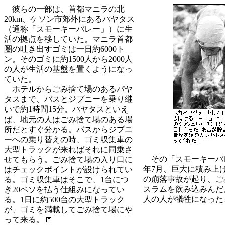
彼らの一部は、首都マニラの北
20km、ケソン市郊外にあるパヤタス
（通称「スモーキーバレー」）に生
活の拠点を移していた。マニラ首都
圏の吐き出すゴミは一日約6000ト
ン。そのゴミに約1500人から2000人
の人が生活の基盤を置くようになっ
ていた。
ホテルからごみ捨て場のあるパヤ
タスまで、バスとジプニーを乗り継
いで約1時間15分。パヤタスといえ
ば、地元の人はごみ捨て場のある場
所だとすぐ分かる。バスからジプニ
ーへの乗り替えの時、ゴミ収集車の
大型トラックが来ればそれに同乗さ
その「スモーキーバレ
せてもらう。ごみ捨て場の入り口に
年7月、巨大に積み上
はチェックポイントが設けられてい
の崩落事故が起り、ご
る。ゴミ収集車はそこで、1台につ
スラムを飲み込みんだ。約
き20ペソを払う仕組みになってい
人の人が犠牲になった
る。1日に約500台の大型トラック
が、ゴミを満載してごみ捨て場にや
って来る。