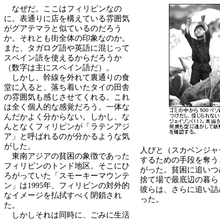
なぜだ。ここはフィリピンなの
に。表通りに店を構えている雰囲気
がグアテマラと似ているのだろう
か。それとも街全体の印象なのか。
また、タガログ語や英語に混じって
スペイン語を使えるからだろうか
（数字は主にスペイン語だ）。
しかし、幹線を外れて裏通りの食
堂に入ると、落ち着いたタイの田舎
の雰囲気も感じさせてくれる。これ
は全く個人的な感覚だろう。一体な
んだかよく分からない。しかし、な
んとなくフィリピンが「ラテンアジ
ア」と呼ばれるのが分かるような気
がした。
人びと（スカベンジャ
東南アジアの貧困の象徴であった
するための手段を奪う
フィリピンのトンド地区。そこにひ
がった。貧困に追いつ
ろがっていた「スモーキーマウンテ
捨て場で最底辺の暮ら
ン」は1995年、フィリピンの対外的
彼らは、さらに追い詰
なイメージを払拭すべく閉鎖され
った。
た。
しかしそれは同時に、ごみに生活