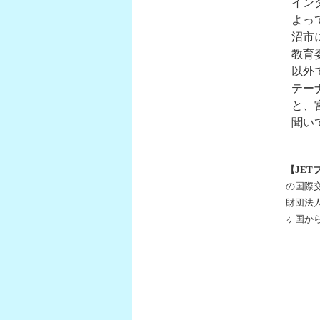
イン
よっ
沼市
教育
以外
テー
と、
聞い
【JET
の国際
財団法
ヶ国か