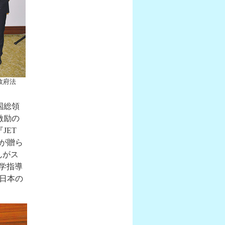
州政府法
国総領
ら激励の
JET
言葉が贈ら
んがス
学指導
して日本の