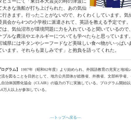
タビューにて「東日本大震災の時の津波に
て大きな漁船が打ち上げられた、あの気仙
に行きます。行ったことがないので、わくわくしています。気
委員会から4つの小学校に派遣されて、英語を教える予定です
では、気仙沼市が環境問題に力を入れていると聞いているので
ナブルな農法やエネルギーについても学べたらと思っています
宮城県には牛タンやシーフードなど美味しい食べ物がいっぱい
ています。それらも楽しみです」と抱負を語ってくれた。
プログラム】
1987年（昭和62年度）より始められ、外国語教育の充実と地域
交流を図ることを目的として、地方公共団体が総務省、外務省、文部科学省、
人自治体国際化協会（CLAIR）の協力の下に実施している。プログラム開始以
ら6万人以上が参加している。
—トップへ戻る—