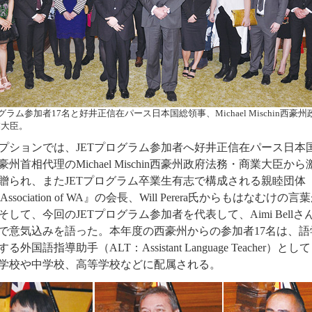
ログラム参加者17名と好井正信在パース日本国総領事、Michael Mischin西豪
業大臣。
ションでは、JETプログラム参加者へ好井正信在パース日本
豪州首相代理のMichael Mischin西豪州政府法務・商業大臣か
贈られ、またJETプログラム卒業生有志で構成される親睦団体『
i Association of WA』の会長、Will Perera氏からもはなむけの
そして、今回のJETプログラム参加者を代表して、Aimi Bellさ
で意気込みを語った。本年度の西豪州からの参加者17名は、語
る外国語指導助手（ALT：Assistant Language Teacher）と
学校や中学校、高等学校などに配属される。