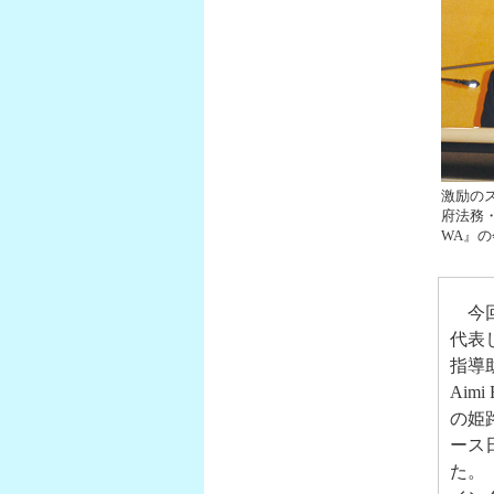
激励のス
府法務・
WA』の会
今回
代表し
指導
Aim
の姫
ース
た。