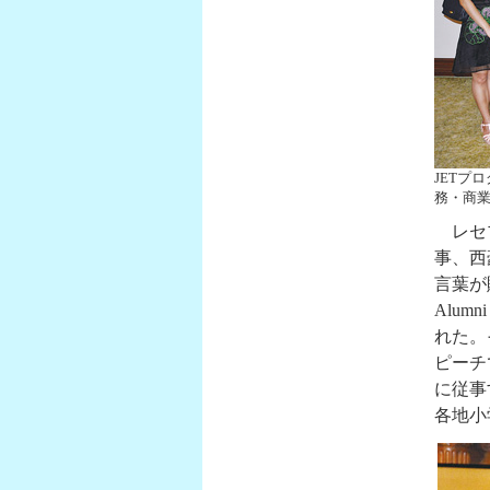
JETプ
務・商
レセプ
事、西
言葉が
Alumn
れた。
ピーチ
に従事す
各地小