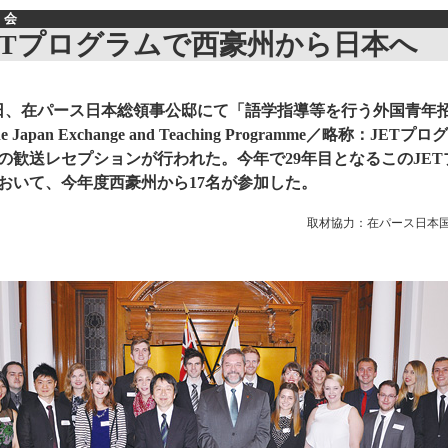
会
ETプログラムで西豪州から日本へ
2日、在パース日本総領事公邸にて「語学指導等を行う外国青年
 Japan Exchange and Teaching Programme／略称：JETプロ
の歓送レセプションが行われた。今年で29年目となるこのJET
おいて、今年度西豪州から17名が参加した。
取材協力：在パース日本