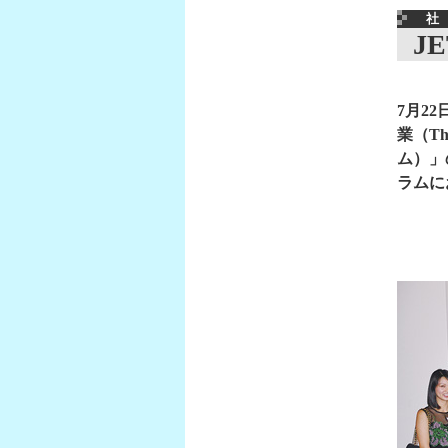
社 
J
7月2
業（The
ム）」
ラムに