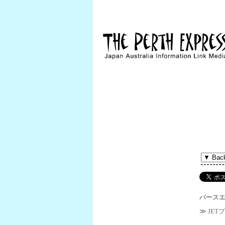
パースエク
≫ JE