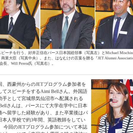
ピーチを行う、好井正信在パース日本国総領事（写真左）とMichael Mischi
商業大臣（写真中央）。また、はなむけの言葉を贈る『JET Alumni Association
長、Will Perera氏（写真右）。
、西豪州からのJETプログラム参加者を
てスピーチをするAimi Bellさん。外国語
助手として宮城県気仙沼市へ配属される
i Bellさんは、パースにて大学在学中に日本
路へ留学した経験があり、また卒業後はパ
日本人学校で約3年間、英語教師をしてい
 今回のJETプログラム参加について本誌