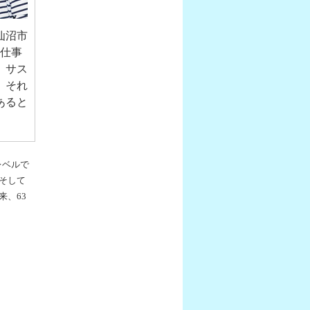
仙沼市
。仕事
、サス
。それ
あると
レベルで
そして
来、63