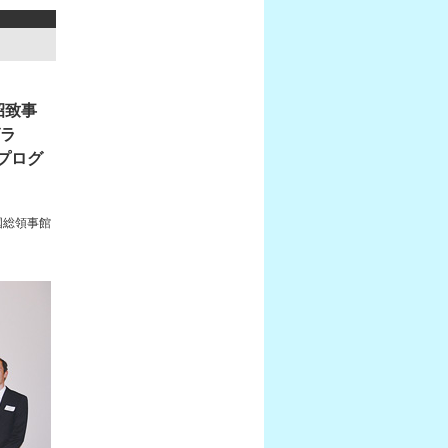
招致事
グラ
プログ
国総領事館