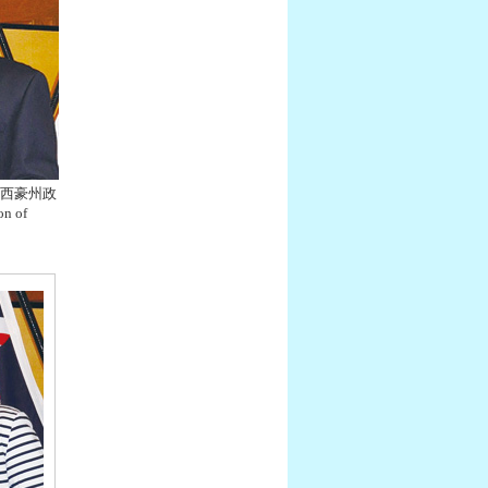
n西豪州政
 of