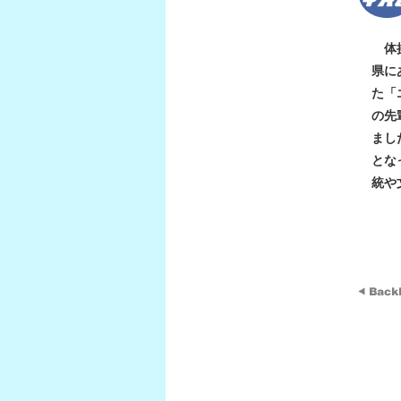
体操
県に
た「
の先
まし
とな
統や