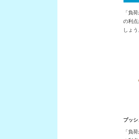
「負荷
の利点
しょう
プッシ
「負荷