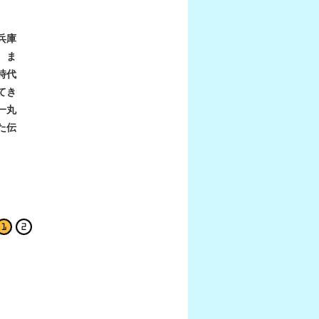
兵庫
、ま
時代
てき
一丸
た伝