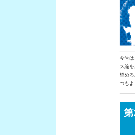
今号は
ス編を
望める
つもよ
第