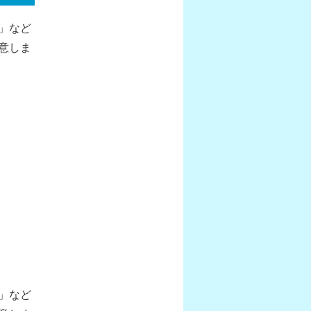
」など
意しま
」など