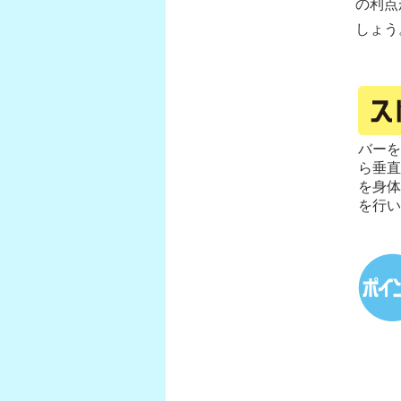
の利点
しょう
バーを
ら垂直
を身体
を行い