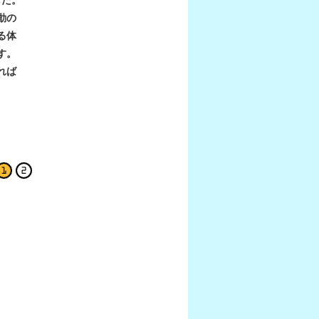
した。
動の
る体
す。
れば