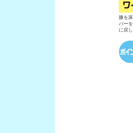
膝を床
バーを
に戻し