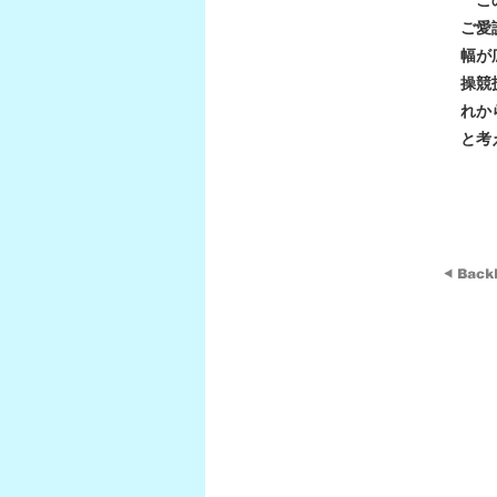
この
ご愛
幅が
操競
れか
と考