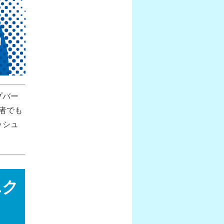
プバー
者でも
ッシュ
エク