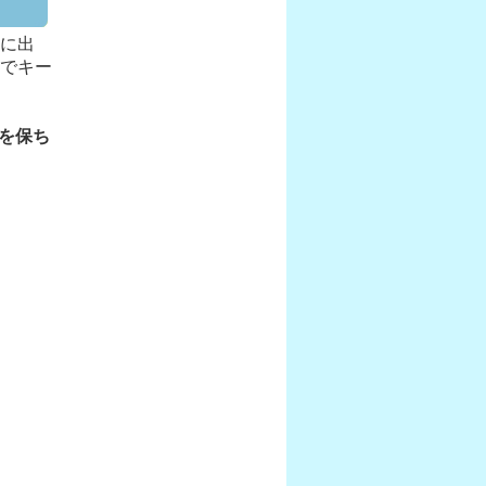
前に出
置でキー
を保ち