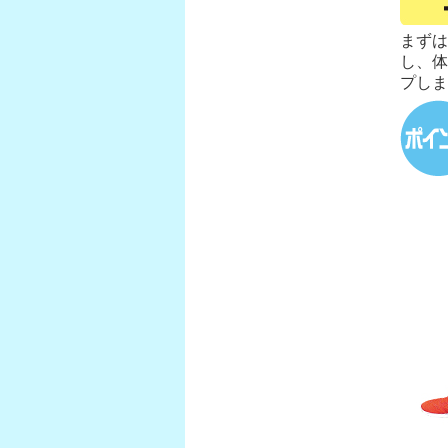
まずは
し、体
プしま