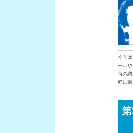
今号は
ールや
荷の調
軽に購
第