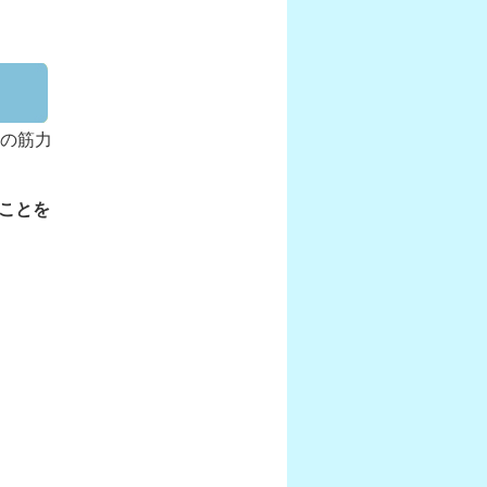
の筋力
ことを