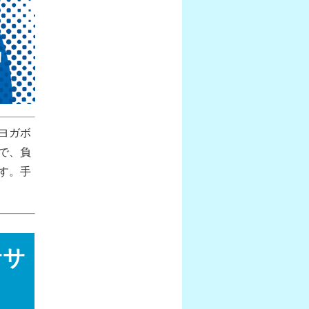
ヨガボ
で、負
す。手
ササ