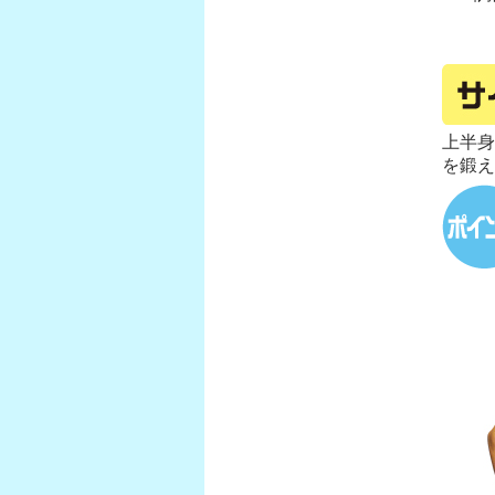
上半身
を鍛え