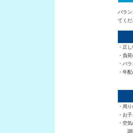
バラン
てくだ
・正し
・負荷
・バラ
・年配
・周り
・お子
・空気
調節