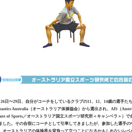
月26日〜29日、自分がコーチをしているクラブの11、12、14歳の選手た
nastics Australia（オーストラリア体操協会）から選出され、AIS（Austra
titute of Sports／オーストラリア国立スポーツ研究所＜キャンベラ＞）
ました。その合宿にコーチとして引率してきましたが、参加した選手の
、オーストラリアの体操界を背負って立つことになるかもしれないレベ