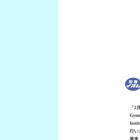
「2
Gym
Ins
行い
将来