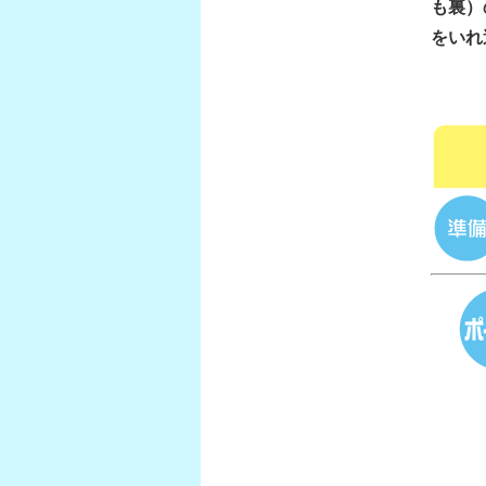
も裏）
をいれ