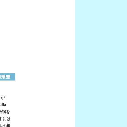
ちが
lia
で合宿を
中には
ルの選