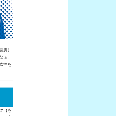
開脚）
なぁ」
軟性を
グ（も