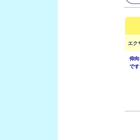
エク
仰向
です