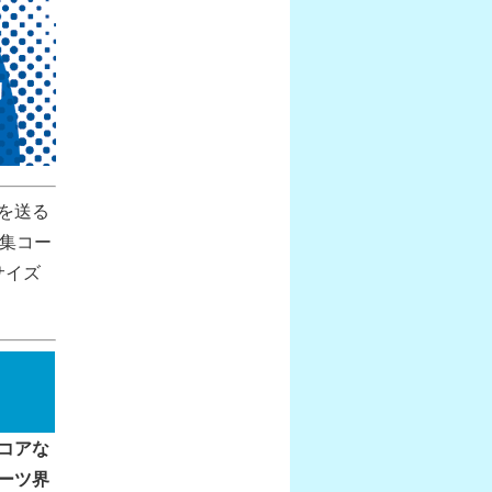
を送る
特集コー
サイズ
コアな
ーツ界