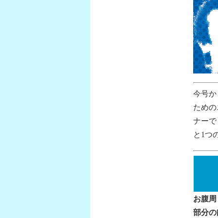
今号か
ための
ナーで
と1つ
お腹周
部分の