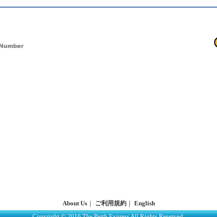
About Us
｜
ご利用規約
｜
English
Copyright © 2016 The Perth Express All Rights Reserved.