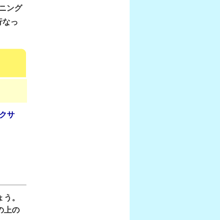
ニング
行なっ
クサ
ょう。
の上の