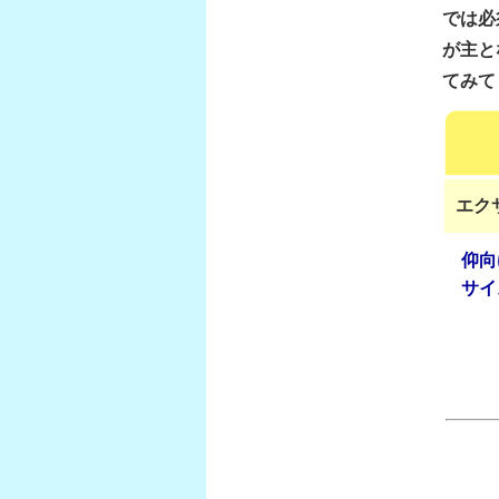
では必
が主と
てみて
エク
仰向
サイ