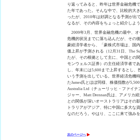
り返ってみると、昨年は世界金融危機
た年であった。そんな中で、比較的大
ったが、2010年は好調となる予測が
なるが、その内容をちょっと紹介しよ
2009年3月、世界金融危機の最中、オース
危機的状況までに落ち込んだが、その後好転
豪経済学者から、「豪株式市場は、国内経
価上昇が予測される（12月31日、The Su
たが、その根拠として主に、中国との関係
モンウェルス証券）の主任経済学者であるCr
し、年末には5,600まで上昇するとし
いう予測を出している。世界経済危機
たJames氏とほぼ同様、株価指数が5,500まで上
Australia Ltd（チューリッヒ・
ジャー、Matt Drennan氏は、ア
との関係が深いオーストラリアはその
トラリアがアジア、特に中国に多大な
なのだろう。やはり、ここに来て強み
次のページへ