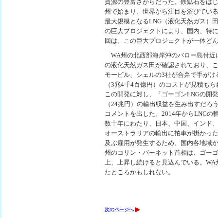
資源の豊富さからだった。鉄鉱石をはじ
州で始まり、世界から注目を浴びてい
最大規模となるLNG（液化天然ガス）
の巨大プロジェクトにより、国内、特に
回は、この巨大プロジェクトが一体ど
WA州の北西部海岸沖のバロー島付近に
の液化天然ガス田が確認されており、
モービル、シェルの3社が合弁で手がけ
（3兆4千4百億円）のコストが見積も
この開発に対し、「ゴーゴンLNGの開
（24兆円）の輸出収益を生み出すだろう（9月1
コメントを出した。2014年からLNG
数十年にわたり、日本、中国、インド、
オーストラリアの輸出に拍車が掛かった
及ぶ雇用が発生するため、国内各地域か
州のコリン・バーネット首相は、ゴーゴ
上、上昇し続けると見込んでいる。WA
たところかもしれない。
次のページへ