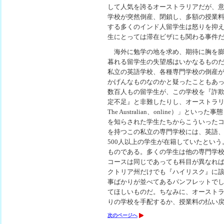
して人気を誇るオーストラリアだが、意
学校が突然倒産、閉鎖し、多額の授業
する多くのインド人留学生は怒りを抑
生にとっては滞在ビザにも関わる事件
海外に勉学の地を求め、期待に胸を膨
暮れる留学生の失望感はいかなるもの
私立の英語学校、各種専門学校の倒産
かげんなものなのかと疑ったこともあ
数百人もの留学生が、この学校を『詐
定不足』と非難したりし、オーストラリ
The Australian、online）
を知らされた学生たちからこういった
を持つこの私立の専門学校には、英語
500人以上の学生が在籍していたとい
ものである。多くの学生は他の専門学
コースは同じであっても科目が異なれ
クトリア州だけでも『ハイリスク』に該
事ばかりが並べてあるパンフレットで
てほしいものだ。ちなみに、オースト
りの学校を手配するか、授業料の払い
次のページへ