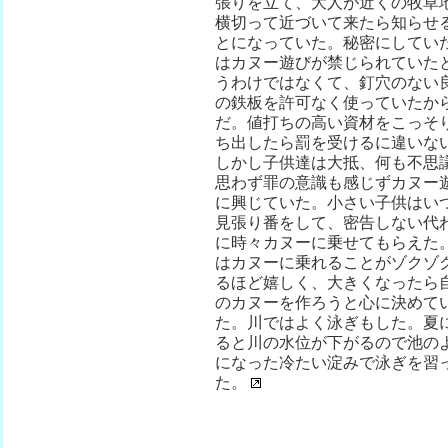
張りを立て、大人が近くの牧草
横切って近づいて来たら知らせ
とになっていた。秘密にしてい
はカヌー遊びが禁じられていた
うわけではなくて、釘穴のない
の鉄板を許可なく使っていたか
だ。値打ちの高い資材をこっそ
ち出したら罰を受けるに違いな
しかし子供達は大抵、何も不思
思わず罪の意識も感じずカヌー
に興じていた。小さい子供はい
見張り番をして、密告しない代
に時々カヌーに乗せてもらえた
はカヌーに乗れることがゾクゾ
るほど嬉しく、大きくなったら
のカヌーを作ろうと心に決めて
た。川ではよく泳ぎもした。夏
ると川の水位が下がるので池の
になった冷たい淀みで泳ぎを習
た。