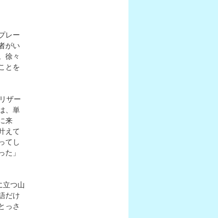
プレー
者がい
。徐々
ことを
リザー
は、単
に来
叶えて
ってし
った」
に立つ山
語だけ
とっさ