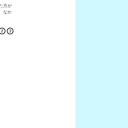
た方が
、なか