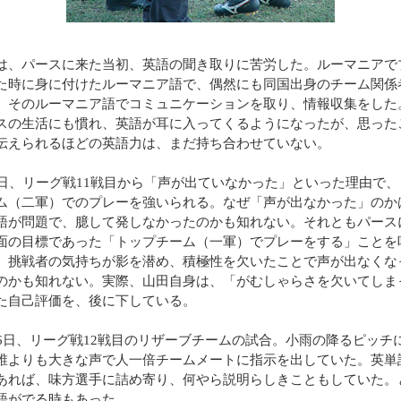
、パースに来た当初、英語の聞き取りに苦労した。ルーマニアで
た時に身に付けたルーマニア語で、偶然にも同国出身のチーム関係
、そのルーマニア語でコミュニケーションを取り、情報収集をした
スの生活にも慣れ、英語が耳に入ってくるようになったが、思った
伝えられるほどの英語力は、まだ持ち合わせていない。
日、リーグ戦11戦目から「声が出ていなかった」といった理由で、
ム（二軍）でのプレーを強いられる。なぜ「声が出なかった」のか
語が問題で、臆して発しなかったのかも知れない。それともパース
面の目標であった「トップチーム（一軍）でプレーをする」ことを
、挑戦者の気持ちが影を潜め、積極性を欠いたことで声が出なくな
のかも知れない。実際、山田自身は、「がむしゃらさを欠いてしま
た自己評価を、後に下している。
6日、リーグ戦12戦目のリザーブチームの試合。小雨の降るピッチ
誰よりも大きな声で人一倍チームメートに指示を出していた。英単
あれば、味方選手に詰め寄り、何やら説明らしきこともしていた。
語がでる時もあった。