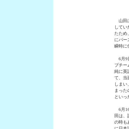
山田は
してい
たため
にパー
瞬時に
6月9
ブチー
純に英
て、当
しまい
まった
といっ
6月1
田は、
の時も
に日本