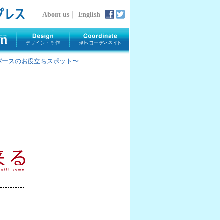
About us
｜
English
rth 〜パースのお役立ちスポット〜