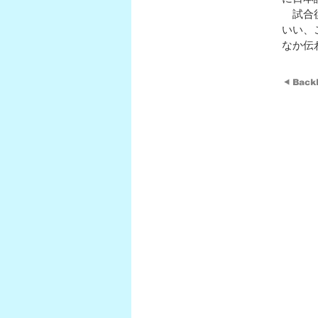
試合後
いい、
なか伝