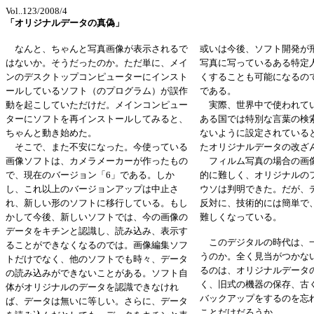
Vol..123/2008/4
「オリジナルデータの真偽」
なんと、ちゃんと写真画像が表示されるで
或いは今後、ソフト開発が
はないか。そうだったのか。ただ単に、メイ
写真に写っているある特定
ンのデスクトップコンピューターにインスト
くすることも可能になるの
ールしているソフト（のプログラム）が誤作
である。
動を起こしていただけだ。メインコンピュー
実際、世界中で使われている 
ターにソフトを再インストールしてみると、
ある国では特別な言葉の検
ちゃんと動き始めた。
ないように設定されている
そこで、また不安になった。今使っている
たオリジナルデータの改ざ
画像ソフトは、カメラメーカーが作ったもの
フィルム写真の場合の画
で、現在のバージョン「6」である。しか
的に難しく、オリジナルの
し、これ以上のバージョンアップは中止さ
ウソは判明できた。だが、
れ、新しい形のソフトに移行している。もし
反対に、技術的には簡単で
かして今後、新しいソフトでは、今の画像の
難しくなっている。
データをキチンと認識し、読み込み、表示す
このデジタルの時代は、
ることができなくなるのでは。画像編集ソフ
うのか。全く見当がつかな
トだけでなく、他のソフトでも時々、データ
るのは、オリジナルデータ
の読み込みができないことがある。ソフト自
く、旧式の機器の保存、古
体がオリジナルのデータを認識できなけれ
バックアップをするのを忘
ば、データは無いに等しい。さらに、データ
ことだけだろうか。