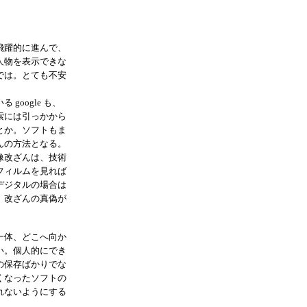
飛躍的に進んで、
人物を表示できな
では。とても不安
google も、
索には引っかから
とか。ソフトもま
んの方法となる。
像改ざんは、技術
フィルムを見れば
デジタルの場合は
、改ざんの真偽が
一体、どこへ向か
い。個人的にでき
の保存ばかりでな
くなったソフトの
れないようにする