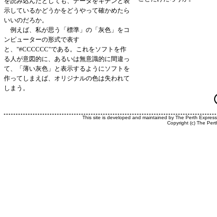
を読み込んだとしても、データをキチンと表
示しているかどうかをどうやって確かめたら
いいのだろか。
例えば、私が思う「標準」の「灰色」をコ
ンピューターの形式で表す
と、"#CCCCCC"である。これをソフトを作
る人が意図的に、あるいは無意識的に間違っ
て、「薄い灰色」と表示するようにソフトを
作ってしまえば、オリジナルの色は失われて
しまう。
This site is developed and maintained by The Perth Expres
Copyright (c) The Pert