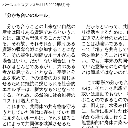
パースエクスプレスVol.115 2007年8月号
「分かち合いのルール」
分かち合うことの出来ない自然の
だからといって、共
産物は限りある資源であるというこ
り復活させるために、
とは、誰でも想像することができ
主導で人寄せのために
る。それ故、それぞれが、限りある
ことは勘違いである。
資源の収奪合戦に参加することにな
って「場」を共有して
る。その競争に明確なルールがある
覚を喚起することは可
場合はいい。だが、ない場合は（そ
い。でも、本来の共同
れがほとんどであるが）、力のある
ていた意識そのものを
者が跋扈することとなる。平等と公
とは簡単ではないのだ
正を求めて、その強者の力を減じさ
この暗黙の分かち合
せるために抵抗に投じられる社会的
ルは、それこそ思想で
エネルギーは、膨大なものとなって
或いは運動でもない。
くる。それ故、必然的に社会維持の
ぶことのできるもので
コストは増大する。
は、例えば、水汲み仕
これまで、共同体の共有物を守ろ
に、生活に根ざした仕
うとしていた時代に存在していた目
頃から繰り返し行うこ
に見えないルールは、それを破るこ
無意識的に身体に染み
とによって共同体を壊滅させるた