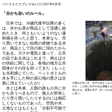
パースエクスプレスVol.115 2007年8月号
「分かち合いのルール」
日本では、30歳代後半以降の多く
は、水やお茶が商品として流通し始
めたとき、何ともいいようのない違
和感を持ったと思う。本来なら、売
り買いできない自然の産物である水
が、商品として目の前に現れたから
である。ガスや電気と違って、公共
の品である水はこれまで、例えばそ
の供給に関しては、各地の地方公共
団体がその任を担ってきた（もっと
も当初感じていた、ペットボトルの
水を手にした時の居心地の悪さは次
第に消えていったが）。
夕暮れが近づき、井戸の水をくみ
の子。この同じ井戸の水は沸騰さ
水とは本来、人類の誰もが共に分
用される。貴重な井戸（水）のた
かち合うべきもので、個人が所有し
に使う。
たり売り買いしたりするのには相応
しくないものであった。空気や水、
土地などはもともと「分割不可能で