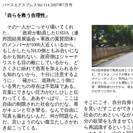
パースエクスプレスVol.114 2007年7月号
「自らを救う合理性」
その一人がこっそり囁いてくれ
た。 「政府が動員したUSDA（連
邦団結発展協会＝軍政の翼賛団体）
のメンバーが1000人近くいるから、
もしかしたらNLD側ともみ合いにな
るかも知れない。政府側はジャーナ
リストも目の敵にしているから、ど
さくさに紛れて危害を加えられるか
NLD党本部前で取材を終えて
も知れないから、十分に注意するよ
む。すぐさま、バイクが後を
グーン（ヤンゴン）市内はバ
うに」 確かに、道路向こう側に
されている。バイクを運転し
いる男たちの存在は不気味である。
府・軍関係者だけだから、後
のがすぐに分かる。
言葉にできない圧力がひしひしと伝
わってくる。ああやっぱり、ここは
そこにこそ、自分自身
自由の制限された社会なのだな。胃
を見いだすことができ
がキュンと引き攣る。なんで自由に
社会のためといいなが
写真も撮れないんだ。何が問題なん
分の欲望をも含ませて
だ。言いようのない腹立たしさがわ
ら再認識するというこ
き起こってくる。