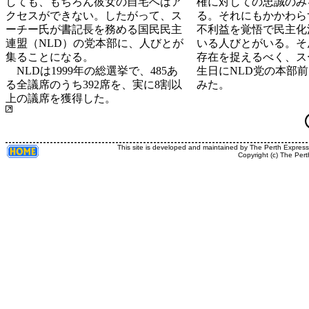
しても、もちろん彼女の自宅へはア
権に対しての忠誠のみ
クセスができない。したがって、ス
る。それにもかかわら
ーチー氏が書記長を務める国民民主
不利益を覚悟で民主化
連盟（NLD）の党本部に、人びとが
いる人びとがいる。そ
集ることになる。
存在を捉えるべく、ス
NLDは1999年の総選挙で、485あ
生日にNLD党の本部
る全議席のうち392席を、実に8割以
みた。
上の議席を獲得した。
This site is developed and maintained by The Perth Expres
Copyright (c) The Pert