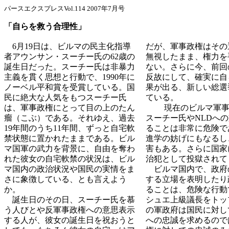
パースエクスプレスVol.114 2007年7月号
「自らを救う合理性」
6月19日は、ビルマの民主化指導
だが、軍事政権はその
者アウンサン・スーチー氏の62歳の
無視したまま、権力を
誕生日だった。スーチー氏は非暴力
ない。さらに今、前回
主義を貫く思想と行動で、1990年に
反故にして、確実に自
ノーベル平和賞を受賞している。国
果が出る、新しい総選
民に絶大な人気をもつスーチー氏
ている。
は、軍事政権にとって目の上のたん
現在のビルマ軍事
瘤（こぶ）である。それゆえ、過去
スーチー氏やNLDへ
19年間のうち11年間、ずっと自宅軟
ることは非常に危険で
禁状態に置かれたままである。ビル
進学の妨げにもなるし
マ国軍の武力を背景に、自由を奪わ
害もある。さらに国家
れた彼女の自宅軟禁の状況は、ビル
治犯として投獄されて
マ国内の政治状況や国民の実情をま
ビルマ国内で、政府
さに象徴している、とも言えよう
する立場を表明したり
か。
ることは、危険な行動
誕生日のその日、スーチー氏を慕
シュエ上級議長をトッ
う人びとや反軍事政権への意思表示
の軍政府は国民に対し
する人が、彼女の誕生日を祝おうと
への忠誠を求めるので