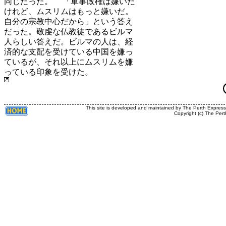
同じだった。 「軍事政権は嫌いだ
けれど、ムスリムはもっと嫌いだ。
自分の宗教中心だから」という答え
だった。敬虔な仏教徒であるビルマ
人らしい答えだ。ビルマの人は、経
済的な支配を受けている中国を嫌っ
ているが、それ以上にムスリムを嫌
っている印象を受けた。
This site is developed and maintained by The Perth Expres
Copyright (c) The Pert