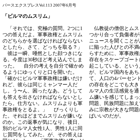
パースエクスプレスVol.113 2007年6月号
「ビルマのムスリム」
「それでは、究極の質問。2つに1
仏教徒の僧侶とムス
つの答えだよ。軍事政権とムスリム
つかり合って負傷者が
のどちらかを選ばなければならない
ニュースを聞くことが
としたら、さて、どっちを取る？」
に陥った人びとの不満
彼は一瞬、唖然とした顔つきにな
らすために、軍事政権
る。今度は30秒ほど考え込んでしま
存在をスケープゴート
った。 自分の考えを自分で確かめ
起こしている、という
るようにゆっくりと口を開いた。
が、ビルマ国内をあち
「確かにビルマ軍事政権は嫌いだけ
て、人口の4パーセン
れど、彼らは同じミャンマー人だ
の存在をどこでも大き
し。う〜ん、困ったなあ。どうして
ルマ人の生活感覚を通
も答えを出さなければならないとし
ム嫌いを感じてしまっ
たら。仕方ない。ムスリムよりも軍
問題、民族問題に加え
事政権をとるよ。」 びっくりし
みに宗教が大きな問題
た。それほどまでムスリムが嫌いな
ばいいのだが。
のか。この返事が気になり、後日、
別のビルマ人女性1人、男性1人に同
じ質問をしてみた。が、その答えは