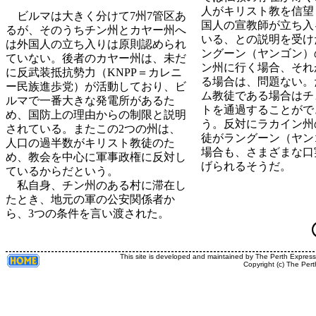
人がキリスト教を信望
ビルマは大きく分けて7州7管区あ
国人の宣教師が立ち入
るが、そのうちチン州とカヤー州へ
いる、との説明を受け
は外国人の立ち入りは原則認められ
ングーン（ヤンゴン）
ていない。後者のカヤー州は、未だ
ン州に行く場合、それ
に反武装抵抗勢力（KNPP＝カレニ
る場合は、問題ない。
ー民族進歩党）が活動しており、ビ
ム教徒である場合はチ
ルマで一番大きな発電所があるた
トを通過することがで
め、国防上の理由からの制限と説明
う。反対にラカイン州
されている。またこの2つの州は、
徒がラングーン（ヤン
人口の過半数がキリスト教徒のた
場合も、さまざまな口
め、教会を中心に軍事政権に反対し
げられるそうだ。
ているからだという。
私自身、チン州のある村に滞在し
たとき、地元の軍の公安関係者か
ら、3つの条件を言い渡された。
This site is developed and maintained by The Perth Expres
Copyright (c) The Pert