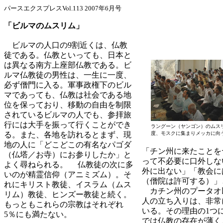
パースエクスプレスVol.113 2007年6月号
「ビルマのムスリム」
ビルマの人口の9割近くは、仏教
徒である。仏教といっても、日本と
は異なる南方上座部仏教である。ビ
ルマ仏教徒の男性は、一生に一度、
必ず僧門に入る。軍事政権下のビル
マであっても、仏教は社会である地
位を保っており、移動の自由を制限
されているビルマの人でも、参拝旅
行には大手を振って行くことができ
ラングーン（ヤンゴン）のムス
る。また、各地を訪れるとまず、現
度、モスクに集まりメッカに向う
地の人に「どこどこの有名なパゴダ
「チン州に来たことを
（仏塔／お寺）にお参りしたか」と
って不必要に口外しな
よく尋ねられる。 仏教徒の次に多
外に出ない」「教会に
いのが精霊信仰（アニミズム）。そ
（僧院は許可する）」
れにキリスト教徒、イスラム（ムス
カチン州のプータオ
リム）教徒、ヒンズー教徒と続く。
人の立ち入りは、非常
もっともこれらの宗教はそれぞれ
いる。その理由の1つ
5％にも満たない。
では仏教の存在が薄く