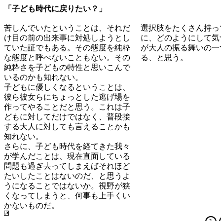
「子ども時代に戻りたい？」
苦しんでいたということは、それだ
選択肢をたくさん持っ
け目の前の出来事に対処しようとし
に、どのようにして気
ていた証でもある。その態度を純粋
が大人の振る舞いの一
な態度と呼べないこともない。その
る、と思う。
純粋さを子どもの特性と思いこんで
いるのかも知れない。
子どもに優しくなるということは、
彼ら彼女らにちょっとした逃げ場を
作ってやることだと思う。これは子
どもに対してだけではなく、普段接
する大人に対しても言えることかも
知れない。
さらに、子ども時代を経てきた我々
が学んだことは、現在直面している
問題も過ぎ去ってしまえばそれほど
たいしたことはないのだ、と思うよ
うになることではないか。視野が狭
くなってしまうと、何事も上手くい
かないものだ。