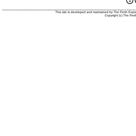
This site is developed and maintained by The Perth Expr
Copyright (c) The Pert